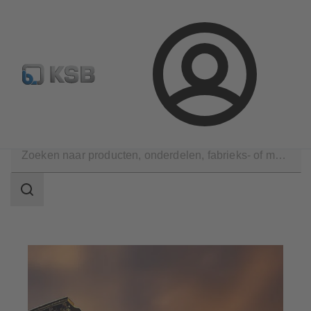
Configure Product
KSB Select
Standaard stuklijsten 
Aanmelding
Services
Zoekgebied
Zoekgebied