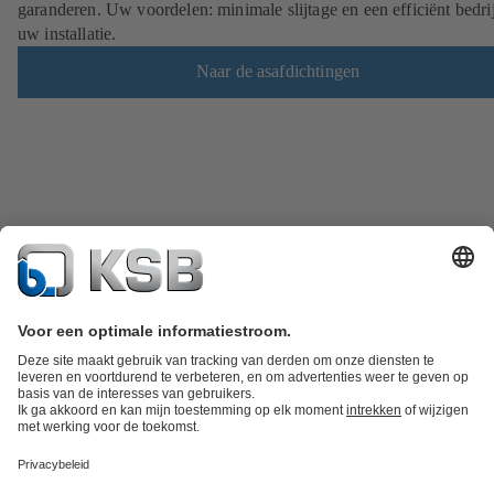
garanderen. Uw voordelen: minimale slijtage en een efficiënt bedri
uw installatie.
Naar de asafdichtingen
Productcatalogus
KSB SupremeServ: Spare Parts
KSB SupremeServ: