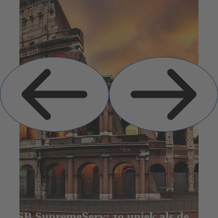
Vorige
Volgende
dia
dia
KSB SupremeServ: zo uniek als de