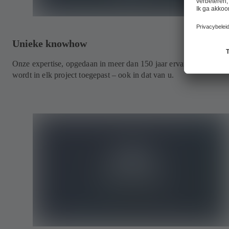
Unieke knowhow
Onze expertise, opgedaan in meer dan 150 jaar ervaring in de bra
wordt in elk project toegepast – ook in dat van u.