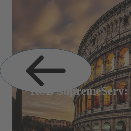
Vorige
dia
KSB SupremeServ: z