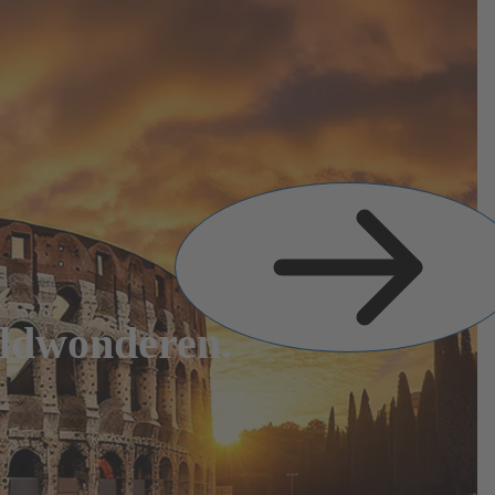
Volgende
dia
eldwonderen.