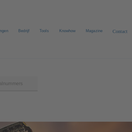
ingen
Bedrijf
Tools
Knowhow
Magazine
Contact
n zoeken
E-Paper-Portal
Werken bij KSB