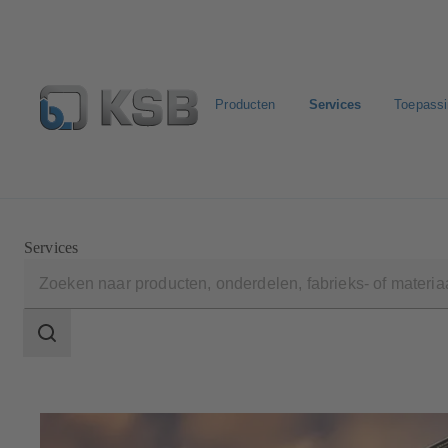
Producten
Services
Toepass
Configure Product
KSB Select
Standaard stuklijste
Services
Zoekgebied
Zoekgebied