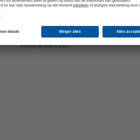
Wij staan wereldwijd voor u klaar
nche,
Meer dan 200 servicecentra op 5 continenten: KSB Suprem
wereldwijd voor u klaar.