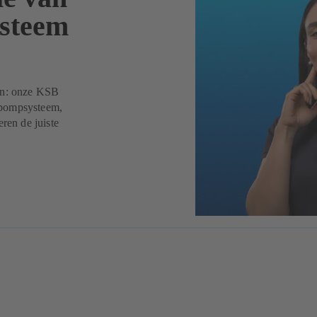
steem
gen: onze KSB
 pompsysteem,
ren de juiste