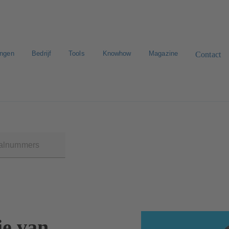
ingen
Bedrijf
Tools
Knowhow
Magazine
Contact
n zoeken
E-Paper-Portal
Werken bij KSB
ie van