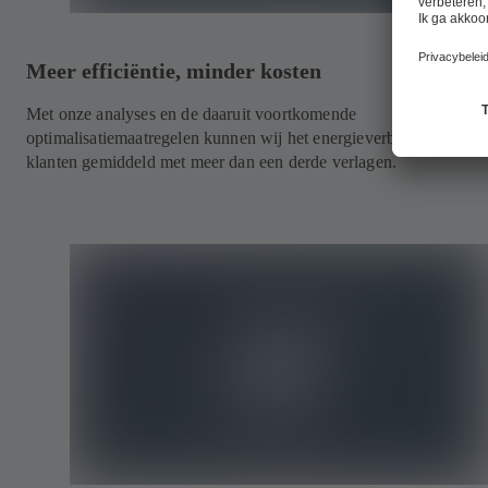
Meer efficiëntie, minder kosten
Met onze analyses en de daaruit voortkomende
optimalisatiemaatregelen kunnen wij het energieverbruik van onz
klanten gemiddeld met meer dan een derde verlagen.