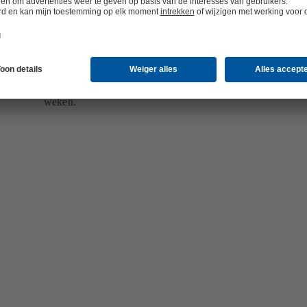
Snelle resultaten
Met KSB SupremeServ verliest u geen tijd: van de eerste me
e
presentatie van uw optimalisatiepotentieel duurt het doorgaa
weken.