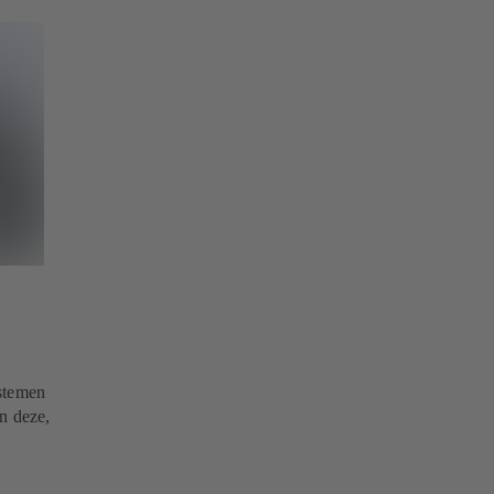
stemen
en deze,