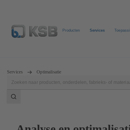
Producten
Services
Toepass
Configure Product
KSB Select
Standaard stuklijste
Services
Optimalisatie
Zoekgebied
Zoekgebied
Analyse en optimalisat