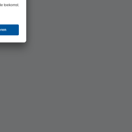
ting tot de
ns slechts 4