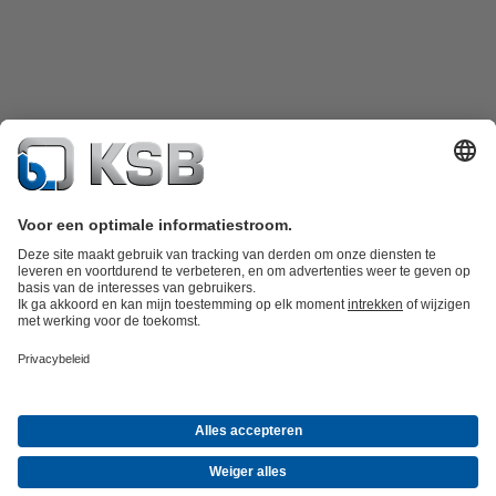
Productcatalogus
KSB SupremeServ: Spare Parts
KSB SupremeServ:
premium service voor pompen en afsluiters
Winkelwagen
Tools
Afvalwatertechniek
Watertechniek
Industrietechniek
Gebouwentechnie
Bedrijf
Informatie evenementen
Persinformatie
Career opportunities at
KSB
Social Media