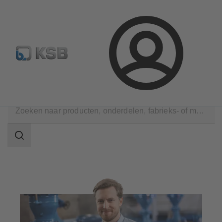
Configure Product
KSB Select
Standaard stuklijsten 
Aanmelding
Services
Monitoring pomp
Zoekgebied
Zoekgebied