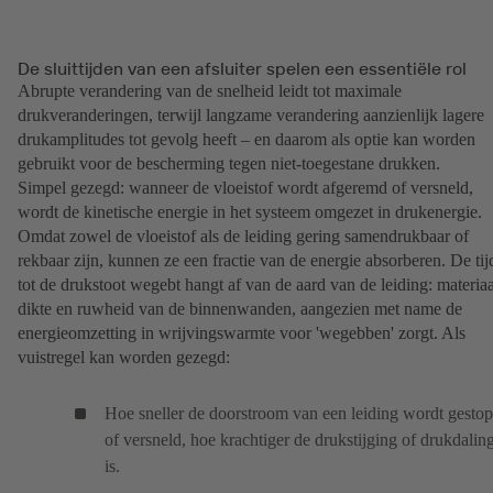
De sluittijden van een afsluiter spelen een essentiële rol
Abrupte verandering van de snelheid leidt tot maximale
drukveranderingen, terwijl langzame verandering aanzienlijk lagere
drukamplitudes tot gevolg heeft – en daarom als optie kan worden
gebruikt voor de bescherming tegen niet-toegestane drukken.
Simpel gezegd: wanneer de vloeistof wordt afgeremd of versneld,
wordt de kinetische energie in het systeem omgezet in drukenergie.
Omdat zowel de vloeistof als de leiding gering samendrukbaar of
rekbaar zijn, kunnen ze een fractie van de energie absorberen. De tij
tot de drukstoot wegebt hangt af van de aard van de leiding: materiaa
dikte en ruwheid van de binnenwanden, aangezien met name de
energieomzetting in wrijvingswarmte voor 'wegebben' zorgt. Als
vuistregel kan worden gezegd:
Hoe sneller de doorstroom van een leiding wordt gestop
of versneld, hoe krachtiger de drukstijging of drukdalin
is.