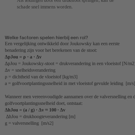
Als leidingen door een drukstoot springen, kan de
schade snel immens worden.
Welke factoren spelen hierbij een rol?
Een vergelijking ontwikkeld door Joukowsky kan een eerste
benadering zijn voor het berekenen van de stoot:
∆pJou = ρ · a · ∆v
∆pJou = Joukowsky-stoot = drukverandering in een vloeistof [N/m2
∆v = snelheidsverandering
ρ = dichtheid van de vloeistof [kg/m3]
a = golfvoortplantingssnelheid in met vloeistof gevulde leiding [m/s
Wanneer men vereenvoudigde aannamen over de valversnelling en 
golfvoortplantingssnelheid doet, ontstaat:
∆hJou = (a / g) · ∆v ≈ 100 ∙ ∆v
∆hJou = drukhoogteverandering [m]
g = valversnelling [m/s2]