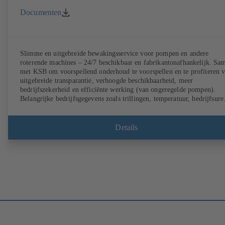
Documenten
Slimme en uitgebreide bewakingsservice voor pompen en andere
roterende machines – 24/7 beschikbaar en fabrikantonafhankelijk. Sa
met KSB om voorspellend onderhoud te voorspellen en te profiteren 
uitgebreide transparantie, verhoogde beschikbaarheid, meer
bedrijfszekerheid en efficiënte werking (van ongeregelde pompen).
Belangrijke bedrijfsgegevens zoals trillingen, temperatuur, bedrijfsure
en belastingsstatus (van ongeregelde pompen) kunnen altijd en overal
worden opgeroepen met KSB Guard. Indien er ook een afwijking van
normale werking optreedt, wordt er direct een melding verzonden via
Details
het KSB Guard webportaal/de app. Daarnaast bieden de experts van he
KSB Monitoring Center ondersteuning bij de oorzaakanalyse.