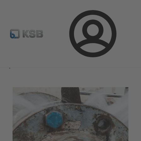
Configure Product
KSB Select
Standaard stuklijsten 
Aanmelding
Magazine
Tips and Tricks
Magazine
Tips and Tricks