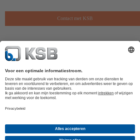
Contact met KSB
Productcatalogus
KSB SupremeServ: Spare Parts
KSB SupremeServ:
premium service voor pompen en afsluiters
Winkelwagen
Tools
Afvalwatertechniek
Watertechniek
Industrietechniek
Gebouwentechnie
Bedrijf
Informatie evenementen
Persinformatie
Career opportunities at