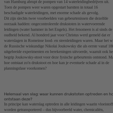
van Hamburg abrupt de pompen van 14 waterleidingbedrijven uit.
Toen de pompen weer waren opgestart barstten in totaal 16
beschadigde waterleidingen, met enorme schade als gevolg.
Dit zijn slechts twee voorbeelden van gebeurtenissen die dezelfde
oorzaak hadden: ongecontroleerde drukstoten in watervoerende
leidingen (water hammer in het Engels). Het fenomeen is al sinds de
oudheid bekend. Al honderd jaar voor Christus werd gemeld dat er
waterslagen in Romeinse lood- en steenleidingen waren. Maar het w
de Russische wiskundige Nikolai Joukowsky die als eerste vanaf 18
uitgebreide experimenten en berekeningen uitvoerde, waaruit ook he
begrip Joukowsky-stoot voor deze fysische gebeurtenis ontstond. M
hoe ontstaat zo'n drukstoot en hoe kan je eventuele schade al in de
planningsfase voorkomen?
Helemaal van slag: waar kunnen drukstoten optreden en h
ontstaan deze?
In principe kan waterslag optreden in alle leidingen waarin vloeistof
worden getransporteerd – dus bijvoorbeeld water, chemicaliën,