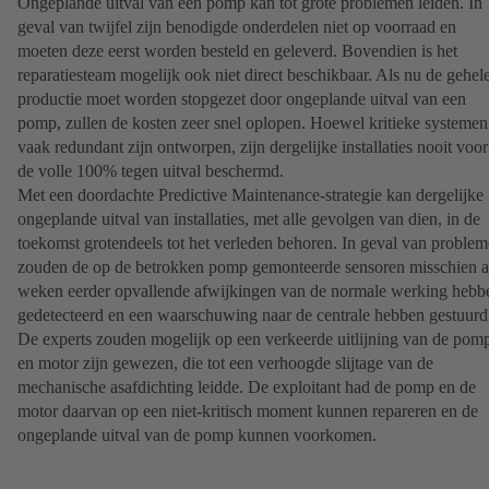
Ongeplande uitval van een pomp kan tot grote problemen leiden. In
geval van twijfel zijn benodigde onderdelen niet op voorraad en
moeten deze eerst worden besteld en geleverd. Bovendien is het
reparatiesteam mogelijk ook niet direct beschikbaar. Als nu de gehel
productie moet worden stopgezet door ongeplande uitval van een
pomp, zullen de kosten zeer snel oplopen. Hoewel kritieke systemen
vaak redundant zijn ontworpen, zijn dergelijke installaties nooit voor
de volle 100% tegen uitval beschermd.
Met een doordachte Predictive Maintenance-strategie kan dergelijke
ongeplande uitval van installaties, met alle gevolgen van dien, in de
toekomst grotendeels tot het verleden behoren. In geval van proble
zouden de op de betrokken pomp gemonteerde sensoren misschien a
weken eerder opvallende afwijkingen van de normale werking hebb
gedetecteerd en een waarschuwing naar de centrale hebben gestuurd
De experts zouden mogelijk op een verkeerde uitlijning van de pom
en motor zijn gewezen, die tot een verhoogde slijtage van de
mechanische asafdichting leidde. De exploitant had de pomp en de
motor daarvan op een niet-kritisch moment kunnen repareren en de
ongeplande uitval van de pomp kunnen voorkomen.