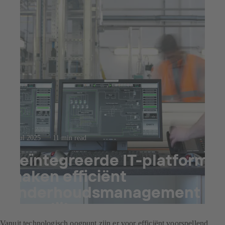
23 jul 2025
11 min read
Geïntegreerde IT-platforms
maken efficiënt
onderhoudsmanagement
mogelijk
Vanuit technologisch oogpunt zijn er voor efficiënt voorspellend