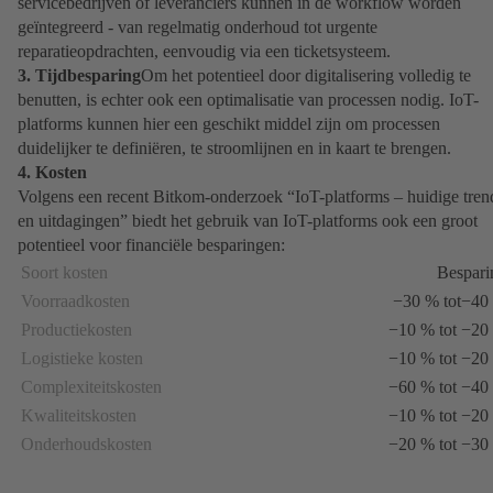
servicebedrijven of leveranciers kunnen in de workflow worden
geïntegreerd - van regelmatig onderhoud tot urgente
reparatieopdrachten, eenvoudig via een ticketsysteem.
3. Tijdbesparing
Om het potentieel door digitalisering volledig te
benutten, is echter ook een optimalisatie van processen nodig. IoT-
platforms kunnen hier een geschikt middel zijn om processen
duidelijker te definiëren, te stroomlijnen en in kaart te brengen.
4. Kosten
Volgens een recent Bitkom-onderzoek “IoT-platforms – huidige tren
en uitdagingen” biedt het gebruik van IoT-platforms ook een groot
potentieel voor financiële besparingen:
Soort kosten
Bespari
Voorraadkosten
−30 % tot−40
Productiekosten
−10 % tot −20
Logistieke kosten
−10 % tot −20
Complexiteitskosten
−60 % tot −40
Kwaliteitskosten
−10 % tot −20
Onderhoudskosten
−20 % tot −30