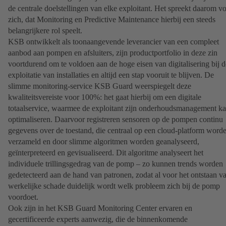
de centrale doelstellingen van elke exploitant. Het spreekt daarom v
zich, dat Monitoring en Predictive Maintenance hierbij een steeds
belangrijkere rol speelt.
KSB ontwikkelt als toonaangevende leverancier van een compleet
aanbod aan pompen en afsluiters, zijn productportfolio in deze zin
voortdurend om te voldoen aan de hoge eisen van digitalisering bij d
exploitatie van installaties en altijd een stap vooruit te blijven. De
slimme monitoring-service KSB Guard weerspiegelt deze
kwaliteitsvereiste voor 100%: het gaat hierbij om een digitale
totaalservice, waarmee de exploitant zijn onderhoudsmanagement k
optimaliseren. Daarvoor registreren sensoren op de pompen continu
gegevens over de toestand, die centraal op een cloud-platform word
verzameld en door slimme algoritmen worden geanalyseerd,
geïnterpreteerd en gevisualiseerd. Dit algoritme analyseert het
individuele trillingsgedrag van de pomp – zo kunnen trends worden
gedetecteerd aan de hand van patronen, zodat al voor het ontstaan v
werkelijke schade duidelijk wordt welk probleem zich bij de pomp
voordoet.
Ook zijn in het KSB Guard Monitoring Center ervaren en
gecertificeerde experts aanwezig, die de binnenkomende