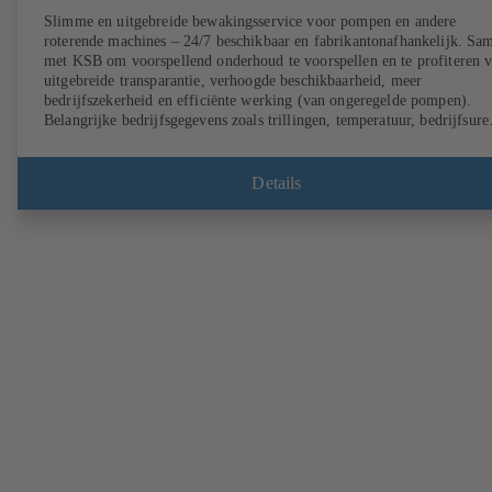
Slimme en uitgebreide bewakingsservice voor pompen en andere
roterende machines – 24/7 beschikbaar en fabrikantonafhankelijk. Sa
met KSB om voorspellend onderhoud te voorspellen en te profiteren 
uitgebreide transparantie, verhoogde beschikbaarheid, meer
bedrijfszekerheid en efficiënte werking (van ongeregelde pompen).
Belangrijke bedrijfsgegevens zoals trillingen, temperatuur, bedrijfsure
en belastingsstatus (van ongeregelde pompen) kunnen altijd en overal
worden opgeroepen met KSB Guard. Indien er ook een afwijking van
normale werking optreedt, wordt er direct een melding verzonden via
Details
het KSB Guard webportaal/de app. Daarnaast bieden de experts van he
KSB Monitoring Center ondersteuning bij de oorzaakanalyse.