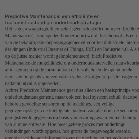
Predictive Maintenance: een efficiënte en
toekomstbestendige onderhoudsstrategie
Het is geen waarzeggerij en zeker geen sciencefiction meer: Predicti
Maintenance (= voorspellend onderhoud) wordt beschouwd als een
van de belangrijkste toepassingsgebieden voor het industriële interne
der dingen (Industrial Internet of Things, IIoT) en Industrie 4.0. Als 
op de juiste manier wordt geïmplementeerd, biedt Predictive
Maintenance de mogelijkheid om onderhoudsintervallen nauwkeuri
af te stemmen op de toestand van de installatie en de operationele
vereisten, in plaats van een vaste cyclus te volgen of pas te reageren
nadat al uitval is opgetreden.
Achter Predictive Maintenance gaat niet alleen een basisprincipe voo
onderhoudsmanagement, maar ook een heel systeem schuil: daartoe
behoren gevoelige sensoren op de machines, een veilige
gegevensopslag en de intelligente analyse van alle door de sensoren
geregistreerde gegevens op basis van ervaringswaarden met behulp
van slimme software. Hoe meer gehele proces met onderlinge
verbindingen wordt opgezet, hoe groter de toegevoegde waarde,
omdat er voldoende informatie over de machine en het gedrag ervan