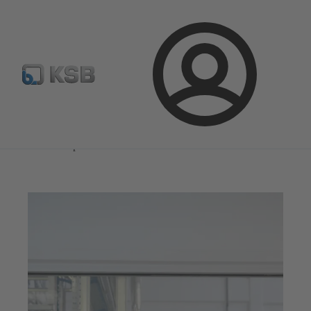
Configure Product
KSB Select
Standaard stuklijsten 
Aanmelding
Magazine
Kansen van optimalisatie
Magazine
Kansen van optimalisatie