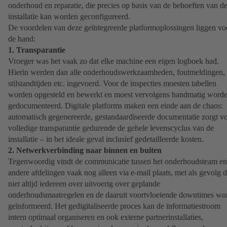
onderhoud en reparatie, die precies op basis van de behoeften van d
installatie kan worden geconfigureerd.
De voordelen van deze geïntegreerde platformoplossingen liggen vo
de hand:
1. Transparantie
Vroeger was het vaak zo dat elke machine een eigen logboek had.
Hierin werden dan alle onderhoudswerkzaamheden, foutmeldingen,
stilstandtijden etc. ingevoerd. Voor de inspecties moesten tabellen
worden opgesteld en bewerkt en moest vervolgens handmatig word
gedocumenteerd. Digitale platforms maken een einde aan de chaos:
automatisch gegenereerde, gestandaardiseerde documentatie zorgt v
volledige transparantie gedurende de gehele levenscyclus van de
installatie – in het ideale geval inclusief gedetailleerde kosten.
2. Netwerkverbinding naar binnen en buiten
Tegenwoordig vindt de communicatie tussen het onderhoudsteam en
andere afdelingen vaak nog alleen via e-mail plaats, met als gevolg d
niet altijd iedereen over uitvoerig over geplande
onderhoudsmaatregelen en de daaruit voortvloeiende downtimes wo
geïnformeerd. Het gedigitaliseerde proces kan de informatiestroom
intern optimaal organiseren en ook externe partnerinstallaties,