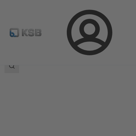
Aanmelding
Producten
Productcatalogus
4OMQ
Zoekgebied
Zoekgebied