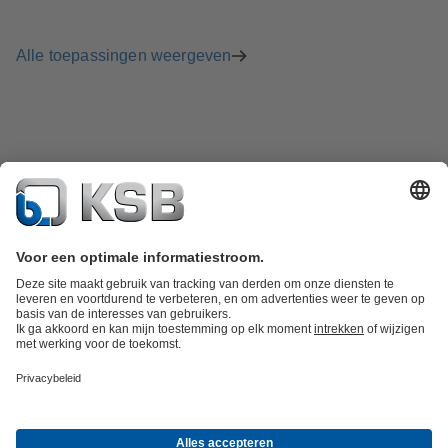
Alle toepassingen weergeven
Productcatalogus
KSB SupremeServ: Spare Parts
KSB SupremeServ:
premium service voor pompen en afsluiters
Winkelwagen
Tools
Afvalwatertechniek
Watertechniek
Industrietechniek
Gebouwentechnie