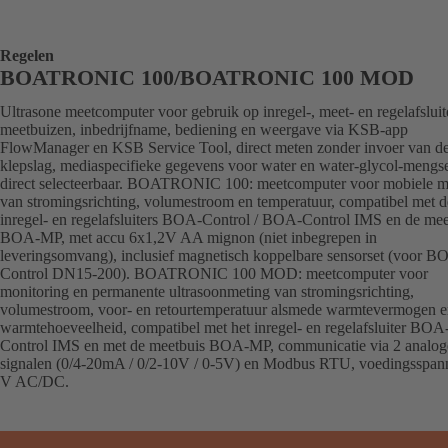
Regelen
BOATRONIC 100/BOATRONIC 100 MOD
Ultrasone meetcomputer voor gebruik op inregel-, meet- en regelafsluit
meetbuizen, inbedrijfname, bediening en weergave via KSB-app
FlowManager en KSB Service Tool, direct meten zonder invoer van d
klepslag, mediaspecifieke gegevens voor water en water-glycol-mengse
direct selecteerbaar. BOATRONIC 100: meetcomputer voor mobiele m
van stromingsrichting, volumestroom en temperatuur, compatibel met d
inregel- en regelafsluiters BOA-Control / BOA-Control IMS en de mee
BOA-MP, met accu 6x1,2V AA mignon (niet inbegrepen in
leveringsomvang), inclusief magnetisch koppelbare sensorset (voor B
Control DN15-200). BOATRONIC 100 MOD: meetcomputer voor
monitoring en permanente ultrasoonmeting van stromingsrichting,
volumestroom, voor- en retourtemperatuur alsmede warmtevermogen 
warmtehoeveelheid, compatibel met het inregel- en regelafsluiter BOA
Control IMS en met de meetbuis BOA-MP, communicatie via 2 analog
signalen (0/4-20mA / 0/2-10V / 0-5V) en Modbus RTU, voedingsspan
V AC/DC.