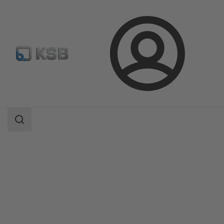
Aanmelding
Producten
Productcatalogus
BOATRONIC 100/BOATRONIC 100 MOD
Zoekgebied
Zoekgebied