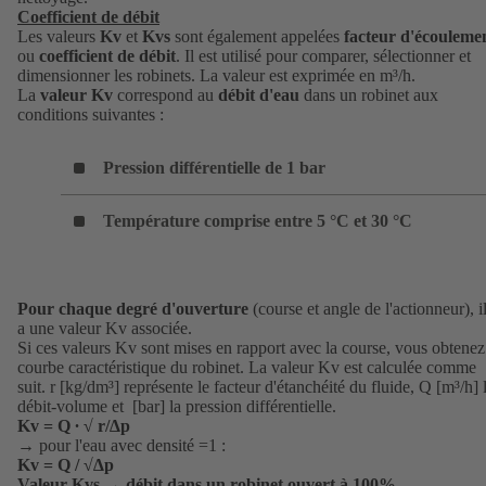
Coefficient de débit
Les valeurs
Kv
et
Kvs
sont également appelées
facteur d'écouleme
ou
coefficient de débit
. Il est utilisé pour comparer, sélectionner et
dimensionner les robinets. La valeur est exprimée en m³/h.
La
valeur Kv
correspond au
débit d'eau
dans un robinet aux
conditions suivantes :
Pression différentielle de 1 bar
Température comprise entre 5 °C et 30 °C
Pour chaque degré d'ouverture
(course et angle de l'actionneur), i
a une valeur Kv associée.
Si ces valeurs Kv sont mises en rapport avec la course, vous obtenez
courbe caractéristique du robinet. La valeur Kv est calculée comme
suit. r [kg/dm³] représente le facteur d'étanchéité du fluide, Q [m³/h] 
débit-volume et [bar] la pression différentielle.
Kv = Q ∙ √ r/∆p
→ pour l'eau avec densité =1 :
Kv = Q / √∆p
Valeur Kvs → débit dans un robinet ouvert à 100%