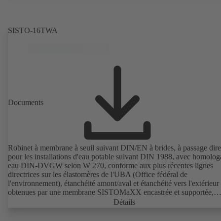
SISTO-16TWA
Documents
Robinet à membrane à seuil suivant DIN/EN à brides, à passage dire
pour les installations d'eau potable suivant DIN 1988, avec homolog
eau DIN-DVGW selon W 270, conforme aux plus récentes lignes
directrices sur les élastomères de l'UBA (Office fédéral de
l'environnement), étanchéité amont/aval et étanchéité vers l'extérieur
obtenues par une membrane SISTOMaXX encastrée et supportée,
indicateur de position avec protection de la tige intégrée, toutes les p
Détails
fonctionnelles hors du fluide, sans entretien.