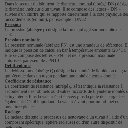
Dans le secteur du bâtiment, le diamètre nominal (abrégé DN) désig
le diamètre intérieur d'un tuyau. Il se compose des lettres « DN »
suivies d'un chiffre qui se rapporte directement à la cote physique de
raccordements (en mm), par exemple : DN32
Pression
La pression (abrégée p) désigne la force qui agit sur une unité de
surface.
Pression nominale
La pression nominale (abrégée PN) est une grandeur de référence. E
indique la pression de calcul en bar à température ambiante (20 °C).
Elle se compose des lettres « PN » et de la pression maximale
autorisée, par exemple : PN10
Débit-volume
Le débit-volume (abrégé Q) désigne la quantité de liquide ou de gaz
qui s'écoule dans un tuyau pendant une unité de temps donnée.
Coefficient de résistance
Le coefficient de résistance (abrégé ζ, zêta) indique la résistance à
l'écoulement des robinets ou d'autres raccords de tuyauterie montés s
la tuyauterie. Plus la valeur ζ est élevée, plus la perte de charge l'est
également. Détail important : la valeur ζ vaut pour un robinet en
ouverture pleine.
Raclage
Le raclage désigne le processus de nettoyage d'un tuyau à l'aide d'un
composant spécifique (sphère racleuse) ou d'un autre dispositif de
nettoyage.