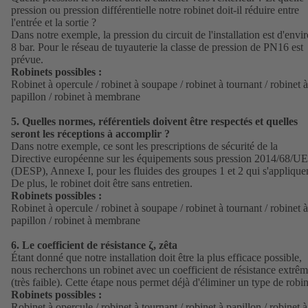
pression ou pression différentielle notre robinet doit-il réduire entre
l'entrée et la sortie ?
Dans notre exemple, la pression du circuit de l'installation est d'envi
8 bar. Pour le réseau de tuyauterie la classe de pression de PN16 est
prévue.
Robinets possibles :
Robinet à opercule / robinet à soupape / robinet à tournant / robinet à
papillon / robinet à membrane
5.
Quelles normes, référentiels doivent être respectés et quelles
seront les réceptions à accomplir ?
Dans notre exemple, ce sont les prescriptions de sécurité de la
Directive européenne sur les équipements sous pression 2014/68/UE
(DESP), Annexe I, pour les fluides des groupes 1 et 2 qui s'applique
De plus, le robinet doit être sans entretien.
Robinets possibles :
Robinet à opercule / robinet à soupape / robinet à tournant / robinet à
papillon / robinet à membrane
6.
Le coefficient de résistance ζ, zêta
Étant donné que notre installation doit être la plus efficace possible,
nous recherchons un robinet avec un coefficient de résistance extrê
(très faible). Cette étape nous permet déjà d'éliminer un type de robin
Robinets possibles :
Robinet à opercule / robinet à tournant / robinet à papillon / robinet à