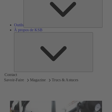
Outils
À propos de KSB
À
propos
de
KSB
Contact
Savoir-Faire
Magazine
Trucs & Astuces