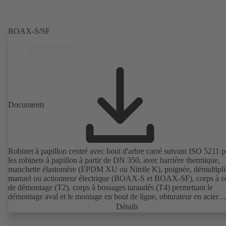
BOAX-S/SF
Documents
Robinet à papillon centré avec bout d'arbre carré suivant ISO 5211 
les robinets à papillon à partir de DN 350, avec barrière thermique,
manchette élastomère (EPDM XU ou Nitrile K), poignée, démultipli
manuel ou actionneur électrique (BOAX-S et BOAX-SF), corps à or
de démontage (T2), corps à bossages taraudés (T4) permettant le
démontage aval et le montage en bout de ligne, obturateur en acier
inoxydable 1.4308, raccordements suivant normes EN.
Détails