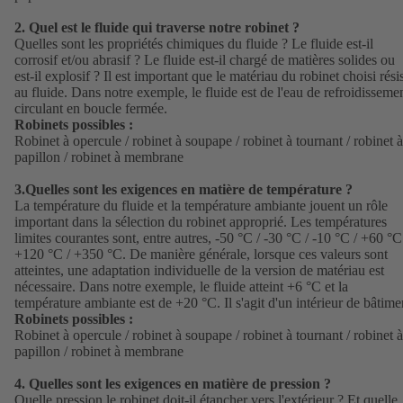
2. Quel est le fluide qui traverse notre robinet ?
Quelles sont les propriétés chimiques du fluide ? Le fluide est-il
corrosif et/ou abrasif ? Le fluide est-il chargé de matières solides ou
est-il explosif ? Il est important que le matériau du robinet choisi rési
au fluide. Dans notre exemple, le fluide est de l'eau de refroidisseme
circulant en boucle fermée.
Robinets possibles :
Robinet à opercule / robinet à soupape / robinet à tournant / robinet à
papillon / robinet à membrane
3.
Quelles sont les exigences en matière de température ?
La température du fluide et la température ambiante jouent un rôle
important dans la sélection du robinet approprié. Les températures
limites courantes sont, entre autres, -50 °C / -30 °C / -10 °C / +60 °C
+120 °C / +350 °C. De manière générale, lorsque ces valeurs sont
atteintes, une adaptation individuelle de la version de matériau est
nécessaire. Dans notre exemple, le fluide atteint +6 °C et la
température ambiante est de +20 °C. Il s'agit d'un intérieur de bâtime
Robinets possibles :
Robinet à opercule / robinet à soupape / robinet à tournant / robinet à
papillon / robinet à membrane
4.
Quelles sont les exigences en matière de pression ?
Quelle pression le robinet doit-il étancher vers l'extérieur ? Et quelle