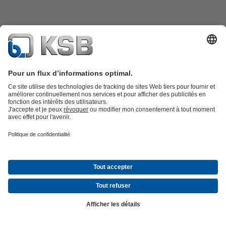
SERIE 2000
Documents
Clapet de non-retour à double battant, pour montage entre brides, av
corps monobloc en fonte à graphite lamellaire, en fonte à graphite
sphéroïdal, en acier, acier inoxydable, à étanchéité métal/élastomère 
métal/métal, sans entretien, raccordements selon EN, ASME ou JIS.
Détails