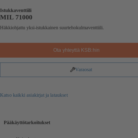
Istukkaventtiili
MIL 71000
Häkkiohjattu yksi-istukkainen suurtehokulmaventtiili.
Ota yhteyttä KSB:hin
Varaosat
Katso kaikki asiakirjat ja lataukset
Pääkäyttötarkoitukset