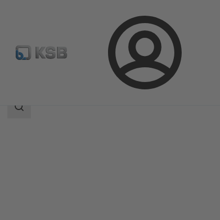
Kirjaudu
Tuotteet
Tuoteluettelo
MIL 71000
Haun
laajuus
Haun
laajuus