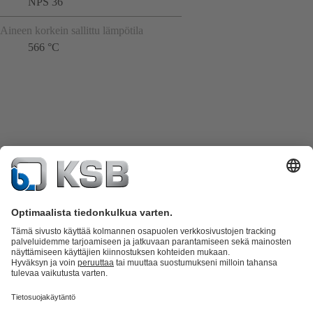
NPS 36
Aineen korkein sallittu lämpötila
566 °C
Tuoteluettelo
KSB SupremeServ: Spare Parts
KSB SupremeServ:
huippupalvelua pumpuille ja venttiileille
Ostoskori
Ohjelmisto ja