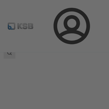
Kirjaudu
Tuotteet
Tuoteluettelo
MAMMOUTH
Haun
laajuus
Haun
laajuus