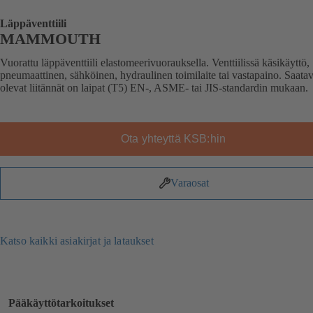
Läppäventtiili
MAMMOUTH
Vuorattu läppäventtiili elastomeerivuorauksella. Venttiilissä käsikäyttö,
pneumaattinen, sähköinen, hydraulinen toimilaite tai vastapaino. Saatav
olevat liitännät on laipat (T5) EN-, ASME- tai JIS-standardin mukaan.
Ota yhteyttä KSB:hin
Varaosat
Katso kaikki asiakirjat ja lataukset
Pääkäyttötarkoitukset