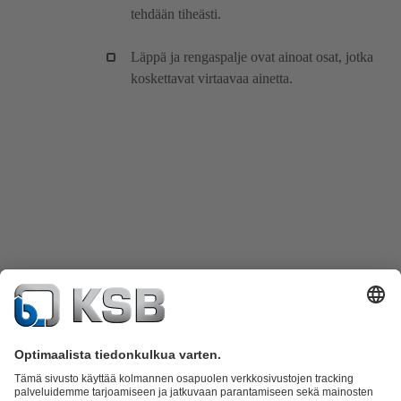
tehdään tiheästi.
Läppä ja rengaspalje ovat ainoat osat, jotka
koskettavat virtaavaa ainetta.