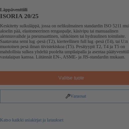
Läppäventtiili
ISORIA 20/25
Keskitetty sulkuläppä, jossa on nelikulmainen standardin ISO 5211 m
akselin pää, elastomeerinen rengaspalje, käsivipu tai manuaalinen
alennusvaihde ja pneumaattinen, sähköinen tai hydraulinen toimilaite.
Saatavana semi lug -pesä (T2), kierteellinen full lug -pesä (T4), tai U:n
muotoinen pesä ilman tiivistekiskoa (T5). Pesätyypit T2, T4 ja T5 on
mahdollista sulkea yhdeltä puolelta umpilaipalla ja asentaa päätyventtiil
vastalaipan kanssa. Liitännät EN-, ASME- ja JIS-standardin mukaan.
Valitse tuote
Varaosat
Katso kaikki asiakirjat ja lataukset