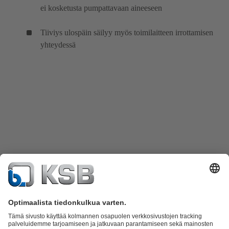
ei kosketusta pumpattavaan aineeseen
Tiiviys ulospäin säilyy myös toimilaitteen irrottamisen
yhteydessä