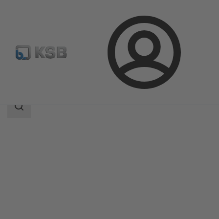
Kirjaudu
Tuotteet
Tuoteluettelo
ISORIA 20/25
Haun
laajuus
Haun
laajuus