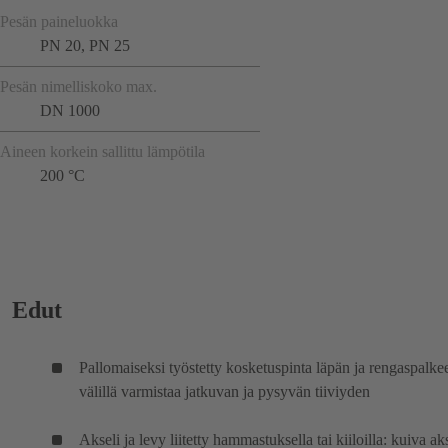
Pesän paineluokka
PN 20, PN 25
Pesän nimelliskoko max.
DN 1000
Aineen korkein sallittu lämpötila
200 °C
Edut
Pallomaiseksi työstetty kosketuspinta läpän ja rengaspalke
välillä varmistaa jatkuvan ja pysyvän tiiviyden
Akseli ja levy liitetty hammastuksella tai kiiloilla: kuiva aks