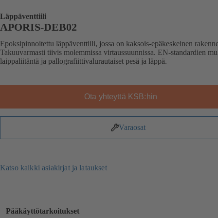
Läppäventtiili
APORIS-DEB02
Epoksipinnoitettu läppäventtiili, jossa on kaksois-epäkeskeinen rakenne
Takuuvarmasti tiivis molemmissa virtaussuunnissa. EN-standardien m
laippaliitäntä ja pallografiittivalurautaiset pesä ja läppä.
Ota yhteyttä KSB:hin
Varaosat
Katso kaikki asiakirjat ja lataukset
Pääkäyttötarkoitukset