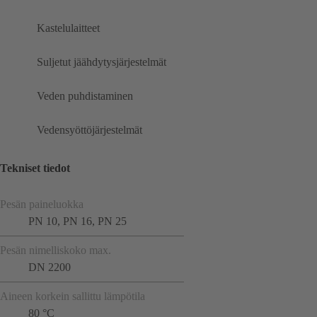
Kastelulaitteet
Suljetut jäähdytysjärjestelmät
Veden puhdistaminen
Vedensyöttöjärjestelmät
Tekniset tiedot
Pesän paineluokka
PN 10, PN 16, PN 25
Pesän nimelliskoko max.
DN 2200
Aineen korkein sallittu lämpötila
80 °C