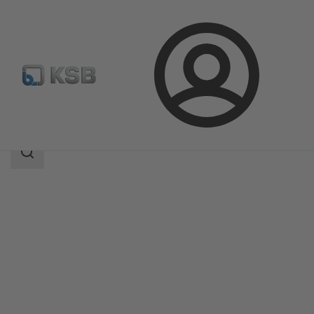
Kirjaudu
Tuotteet
Tuoteluettelo
APORIS-DEB02
Haun
laajuus
Haun
laajuus