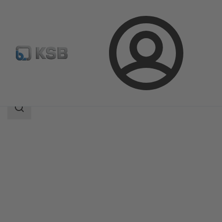
Kirjaudu
Tuotteet
Tuoteluettelo
NORI 40 RXL/RXS
Haun
laajuus
Haun
laajuus