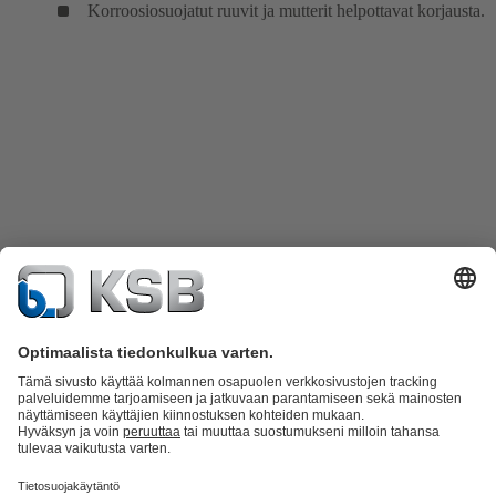
Korroosiosuojatut ruuvit ja mutterit helpottavat korjausta.
Tuoteluettelo
KSB SupremeServ: Spare Parts
KSB SupremeServ: