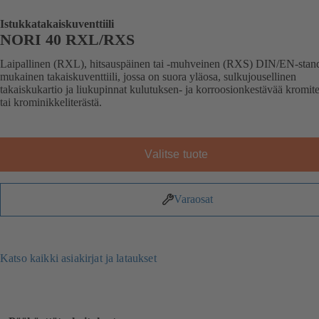
Istukkatakaiskuventtiili
NORI 40 RXL/RXS
Laipallinen (RXL), hitsauspäinen tai -muhveinen (RXS) DIN/EN-stan
mukainen takaiskuventtiili, jossa on suora yläosa, sulkujousellinen
takaiskukartio ja liukupinnat kulutuksen- ja korroosionkestävää kromite
tai krominikkeliterästä.
Valitse tuote
Varaosat
Katso kaikki asiakirjat ja lataukset