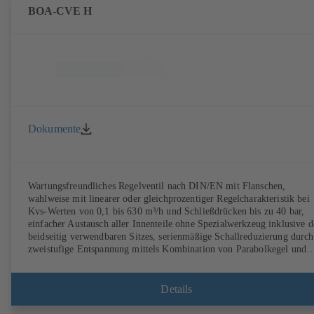
BOA-CVE H
Dokumente
Wartungsfreundliches Regelventil nach DIN/EN mit Flanschen,
wahlweise mit linearer oder gleichprozentiger Regelcharakteristik bei
Kvs-Werten von 0,1 bis 630 m³/h und Schließdrücken bis zu 40 bar,
einfacher Austausch aller Innenteile ohne Spezialwerkzeug inklusive d
beidseitig verwendbaren Sitzes, serienmäßige Schallreduzierung durch
zweistufige Entspannung mittels Kombination von Parabolkegel und
Lochkäfig, mit elektrischem Stellantrieb.
Details