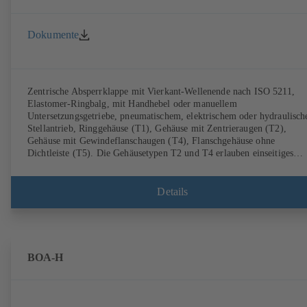
Dokumente
Zentrische Absperrklappe mit Vierkant-Wellenende nach ISO 5211,
Elastomer-Ringbalg, mit Handhebel oder manuellem
Untersetzungsgetriebe, pneumatischem, elektrischem oder hydraulisc
Stellantrieb, Ringgehäuse (T1), Gehäuse mit Zentrieraugen (T2),
Gehäuse mit Gewindeflanschaugen (T4), Flanschgehäuse ohne
Dichtleiste (T5). Die Gehäusetypen T2 und T4 erlauben einseitiges
Abflanschen und den Einbau als Endarmatur mit Gegenflansch.
Anschlüsse nach EN, ASME, JIS.
Details
BOA-H