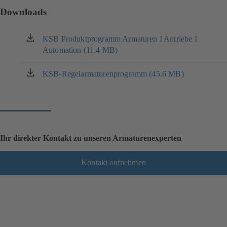
Downloads
KSB Produktprogramm Armaturen I Antriebe I
(öffnet
Automation (11.4 MB)
in
einem
neuen
KSB-Regelarmaturen­programm (45.6 MB)
(öffnet
Tab)
in
einem
neuen
Tab)
Ihr direkter Kontakt zu unseren Armaturenexperten
Kontakt aufnehmen