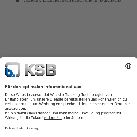
Produktkatalog
KSB SupremeServ: Spare Parts
Technische