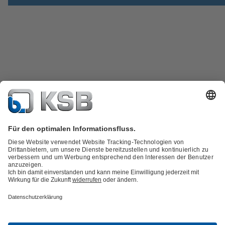
Produktkatalog
KSB SupremeServ: Spare Parts
Technische
Services
Warenkorb
Produktbauarten