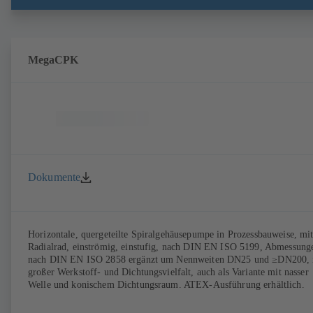
MegaCPK
Dokumente
Horizontale, quergeteilte Spiralgehäusepumpe in Prozessbauweise, mi
Radialrad, einströmig, einstufig, nach DIN EN ISO 5199, Abmessung
nach DIN EN ISO 2858 ergänzt um Nennweiten DN25 und ≥DN200, 
großer Werkstoff- und Dichtungsvielfalt, auch als Variante mit nasser
Welle und konischem Dichtungsraum. ATEX-Ausführung erhältlich.