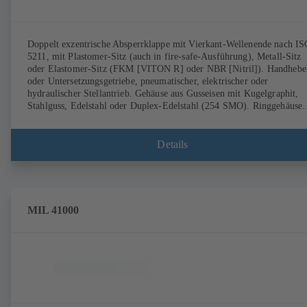
Doppelt exzentrische Absperrklappe mit Vierkant-Wellenende nach I
5211, mit Plastomer-Sitz (auch in fire-safe-Ausführung), Metall-Sitz
oder Elastomer-Sitz (FKM [VITON R] oder NBR [Nitril]). Handhebe
oder Untersetzungsgetriebe, pneumatischer, elektrischer oder
hydraulischer Stellantrieb. Gehäuse aus Gusseisen mit Kugelgraphit,
Stahlguss, Edelstahl oder Duplex-Edelstahl (254 SMO). Ringgehäuse
(T1), Gehäuse mit Gewindeflanschaugen (T4), T4 für einseitiges
Abflanschen und den Einsatz als Endarmatur mit Gegenflansch.
Anschlüsse nach EN, ASME oder JIS. Fire-safe-Prüfung und -
Details
Zertifizierung nach API 607. Emissionsverhalten geprüft und zertifizi
nach EN ISO 15848-1. ATEX-Ausführung nach Richtlinie 2014/34/E
MIL 41000