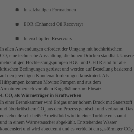
In salzhaltigen Formationen
EOR (Enhanced Oil Recovery)
In erschöpften Reservoirs
In allen Anwendungen erfordert der Umgang mit hochkritischem
CO
eine technische Ausstattung, die hohen Drücken standhält. Unsere
2
mehrstufigen Hochleistungspumpen HGC und CHTR sind für alle
kritischen Bedingungen gerüstet und werden auf Bestellung basierend
auf den jeweiligen Kundenanforderungen konstruiert. Als
Hilfspumpen kommen Movitec Pumpen und aus dem
Armaturenbereich vor allem Kugelhähne zum Einsatz.
4. CO
als Wärmeträger in Kraftwerken
2
In einer Brennkammer wird Erdgas unter hohem Druck mit Sauerstoff
und überkritischem CO
aus dem Prozess gemischt und verbrannt. Das
2
entstehende sehr heiße Arbeitsfluid wird in einer Turbine entspannt
und in einem Wärmetauscher abgekühlt. Entstehendes Wasser
kondensiert und wird abgetrennt und es verbleibt ein gasförmiger CO
-
2