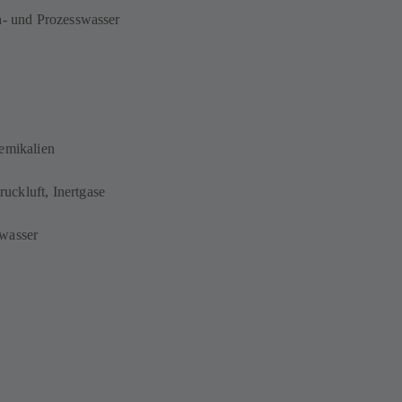
h- und Prozesswasser
hemikalien
ckluft, Inertgase
twasser