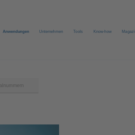
Anwendungen
Unternehmen
Tools
Know-how
Magazi
E-Paper Portal
Der schnellste Weg zu Ihrem Angebot
Der sc