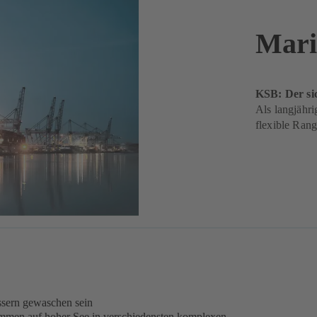
Mari
KSB: Der sic
Als langjähri
flexible Ran
sern gewaschen sein
mmen auf hoher See in verschiedensten komplexen