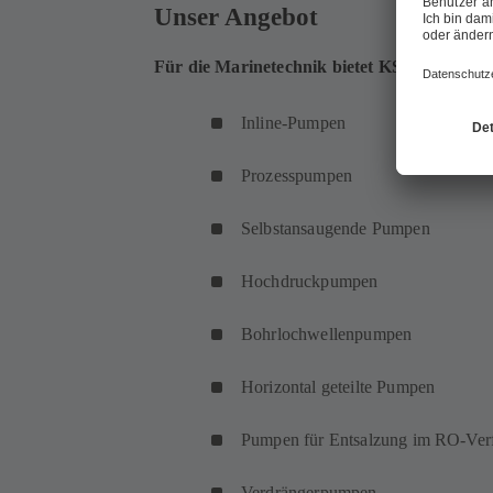
Unser Angebot
Für die Marinetechnik bietet KSB ein breit
Inline-Pumpen
Prozesspumpen
Selbstansaugende Pumpen
Hochdruckpumpen
Bohrlochwellenpumpen
Horizontal geteilte Pumpen
Pumpen für Entsalzung im RO-Ver
Verdrängerpumpen