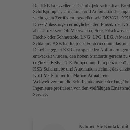
Bei KSB ist exzellente Technik jederzeit mit an Bord
Schiffspumpen, -armaturen und Automationslösung
wichtigsten Zertifizierungsstellen wie DNVGL, 
Diese Zulassungen ermöglichen den Einsatz der KSB
allen Prozessen. Ob Meerwasser, Sole, Frischwasser
Fracht- oder Schmutzöle, LNG, LPG, LEG, Abwasser,
Schlamm: KSB hat für jedes Fördermedium das am b
Dabei begegnet KSB den speziellen Anforderungen mi
entwickelt wurden, den hohen Standards gerecht z
ergänzen KSB ITUR Pumpen und Pumpen­zubehör, 
KSB Seilantriebe und Automationstechnik das einzig
KSB Marktführer für Marine-Armaturen.
Weltweit vertraut die Schiffbauindustrie der langjä
Ingenieure profitieren von den vielfältigen Einsatzm
Service.
Nehmen Sie Kontakt mit 