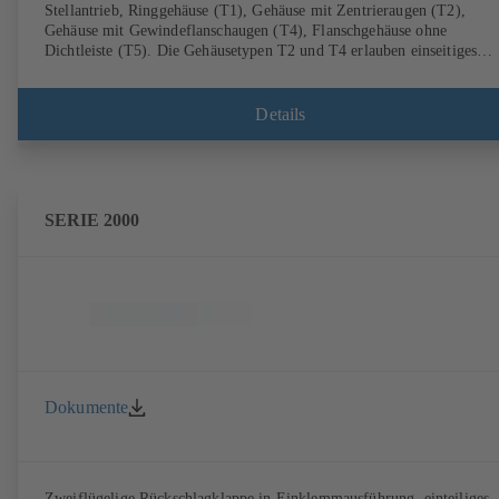
Stellantrieb, Ringgehäuse (T1), Gehäuse mit Zentrieraugen (T2),
Gehäuse mit Gewindeflanschaugen (T4), Flanschgehäuse ohne
Dichtleiste (T5). Die Gehäusetypen T2 und T4 erlauben einseitiges
Abflanschen und den Einbau als Endarmatur mit Gegenflansch.
Anschlüsse nach EN, ASME, JIS.
Details
SERIE 2000
Dokumente
Zweiflügelige Rückschlagklappe in Einklemmausführung, einteiliges