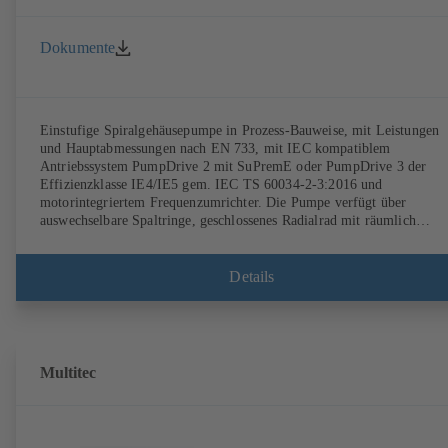
Dokumente
Einstufige Spiralgehäusepumpe in Prozess-Bauweise, mit Leistungen
und Hauptabmessungen nach EN 733, mit IEC kompatiblem
Antriebssystem PumpDrive 2 mit SuPremE oder PumpDrive 3 der
Effizienzklasse IE4/IE5 gem. IEC TS 60034-2-3:2016 und
motorintegriertem Frequenzumrichter. Die Pumpe verfügt über
auswechselbare Spaltringe, geschlossenes Radialrad mit räumlich
gekrümmten Schaufeln, Einzel- sowie Doppelgleitringdichtungen nac
EN 12756, Welle im Bereich der Wellendichtung mit auswechselbarer
Wellenschutzhülse. Die Prozessbauweise ermöglicht eine Demontage d
Details
Kupplung, der Lagerträger und des Laufrads, ohne dass das
Pumpengehäuse von den Rohrleitungen getrennt werden muss.
Befestigungspunkte entsprechend IEC 60072, Hüllmaße gemäß
DIN V 42673 (07-2011). ATEX-Ausführung erhältlich. Den
Effizienzanforderungen der ErP Richtlinien weit voraus.
Multitec