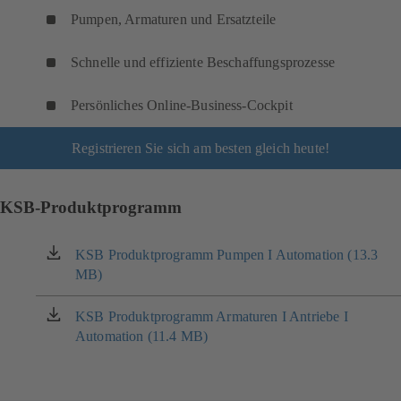
Pumpen, Armaturen und Ersatzteile
Schnelle und effiziente Beschaffungsprozesse
Persönliches Online-Business-Cockpit
Registrieren Sie sich am besten gleich heute!
KSB-Produktprogramm
KSB Produktprogramm Pumpen I Automation (13.3
(öffnet
MB)
in
einem
neuen
KSB Produktprogramm Armaturen I Antriebe I
(öffnet
Tab)
Automation (11.4 MB)
in
einem
neuen
Tab)