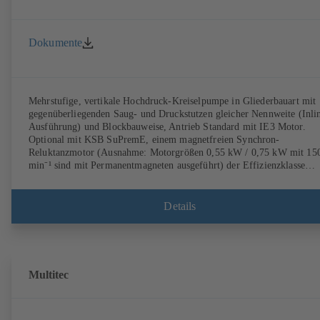
Dokumente
Mehrstufige, vertikale Hochdruck-Kreiselpumpe in Gliederbauart mit
gegenüberliegenden Saug- und Druckstutzen gleicher Nennweite (Inli
Ausführung) und Blockbauweise, Antrieb Standard mit IE3 Motor.
Optional mit KSB SuPremE, einem magnetfreien Synchron-
Reluktanzmotor (Ausnahme: Motorgrößen 0,55 kW / 0,75 kW mit 15
min⁻¹ sind mit Permanentmagneten ausgeführt) der Effizienzklasse
IE4/IE5 gemäß IEC TS 60034-30-2: 2016, für den Betrieb am
Drehzahlregelsystem Typ KSB PumpDrive 2 oder KSB PumpDrive 2
Eco ohne Rotorlagegeber. Befestigungspunkte entsprechend EN 50347
Details
Hüllmaße gemäß DIN V 42673 (07-2011). ATEX-Ausführung
erhältlich.
Multitec