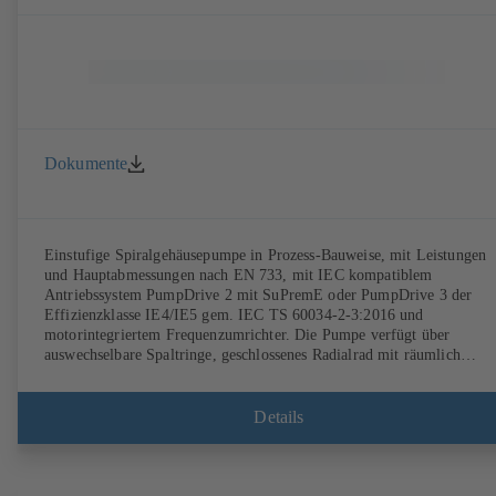
Dokumente
Einstufige Spiralgehäusepumpe in Prozess-Bauweise, mit Leistungen
und Hauptabmessungen nach EN 733, mit IEC kompatiblem
Antriebssystem PumpDrive 2 mit SuPremE oder PumpDrive 3 der
Effizienzklasse IE4/IE5 gem. IEC TS 60034-2-3:2016 und
motorintegriertem Frequenzumrichter. Die Pumpe verfügt über
auswechselbare Spaltringe, geschlossenes Radialrad mit räumlich
gekrümmten Schaufeln, Einzel- sowie Doppelgleitringdichtungen nac
EN 12756, Welle im Bereich der Wellendichtung mit auswechselbarer
Wellenschutzhülse. Die Prozessbauweise ermöglicht eine Demontage d
Details
Kupplung, der Lagerträger und des Laufrads, ohne dass das
Pumpengehäuse von den Rohrleitungen getrennt werden muss.
Befestigungspunkte entsprechend IEC 60072, Hüllmaße gemäß
DIN V 42673 (07-2011). ATEX-Ausführung erhältlich. Den