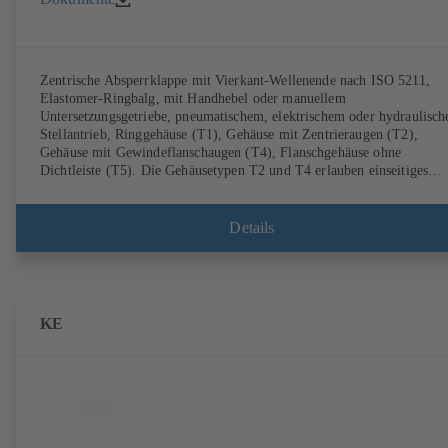
Zentrische Absperrklappe mit Vierkant-Wellenende nach ISO 5211,
Elastomer-Ringbalg, mit Handhebel oder manuellem
Untersetzungsgetriebe, pneumatischem, elektrischem oder hydraulisc
Stellantrieb, Ringgehäuse (T1), Gehäuse mit Zentrieraugen (T2),
Gehäuse mit Gewindeflanschaugen (T4), Flanschgehäuse ohne
Dichtleiste (T5). Die Gehäusetypen T2 und T4 erlauben einseitiges
Abflanschen und den Einbau als Endarmatur mit Gegenflansch.
Anschlüsse nach EN, ASME, JIS.
Details
KE