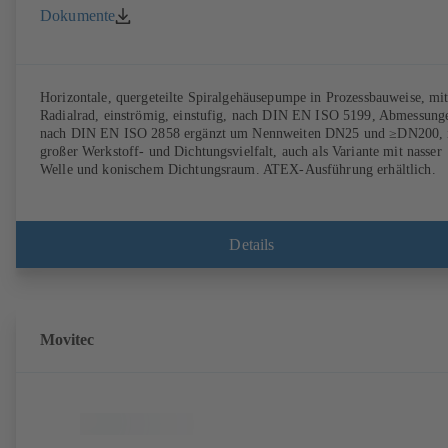
Dokumente
Horizontale, quergeteilte Spiralgehäusepumpe in Prozessbauweise, mi
Radialrad, einströmig, einstufig, nach DIN EN ISO 5199, Abmessung
nach DIN EN ISO 2858 ergänzt um Nennweiten DN25 und ≥DN200, 
großer Werkstoff- und Dichtungsvielfalt, auch als Variante mit nasser
Welle und konischem Dichtungsraum. ATEX-Ausführung erhältlich.
Details
Movitec