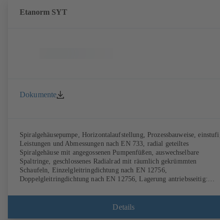
Effizienzanforderungen der ErP Richtlinien weit voraus.
Etanorm SYT
Dokumente
Spiralgehäusepumpe, Horizontalaufstellung, Prozessbauweise, einstufi
Leistungen und Abmessungen nach EN 733, radial geteiltes
Spiralgehäuse mit angegossenen Pumpenfüßen, auswechselbare
Spaltringe, geschlossenes Radialrad mit räumlich gekrümmten
Schaufeln, Einzelgleitringdichtung nach EN 12756,
Doppelgleitringdichtung nach EN 12756, Lagerung antriebsseitig:
Wälzlager, Lagerung pumpenseitig: Gleitlager, mit magnetfreiem
KSB SuPremE-Motor (Ausnahme: Motorgrößen 0,55 kW / 0,75 kW m
1500 min⁻¹ sind mit Permanentmagneten ausgeführt) der Effizienzklas
Details
IE4/IE5 und Drehzahlregelsystem PumpDrive, ATEX-Ausführung