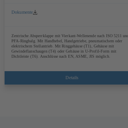
Dokumente
Zentrische Absperrklappe mit Vierkant-Wellenende nach ISO 5211 un
PFA-Ringbalg. Mit Handhebel, Handgetriebe, pneumatischem oder
elektrischem Stellantrieb. Mit Ringgehäuse (T1), Gehäuse mit
Gewindeflanschaugen (T4) oder Gehäuse in U-Profil-Form mit
Dichtleiste (T6). Anschlüsse nach EN, ASME, JIS möglich.
Details