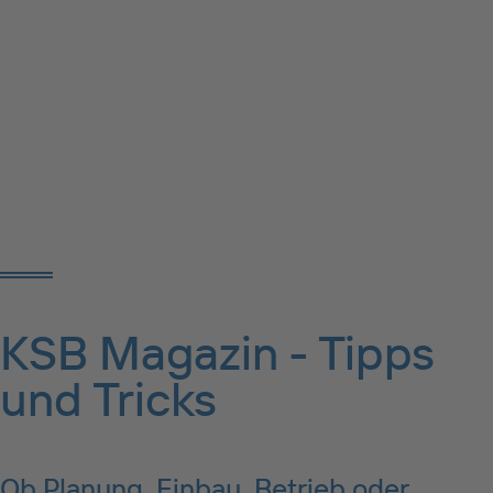
KSB Magazin - Tipps
und Tricks
Ob Planung, Einbau, Betrieb oder