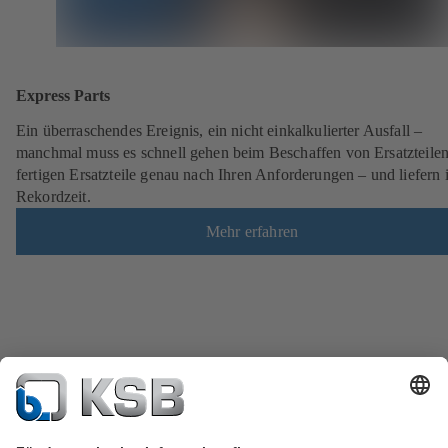
Express Parts
Ein überraschendes Ereignis, ein nicht einkalkulierter Ausfall –
manchmal muss es schnell gehen beim Beschaffen von Ersatzteilen
fertigen Ersatzteile genau nach Ihren Anforderungen – und liefern 
Rekordzeit.
Mehr erfahren