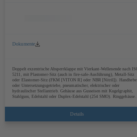
Dokumente
Doppelt exzentrische Absperrklappe mit Vierkant-Wellenende nach I
5211, mit Plastomer-Sitz (auch in fire-safe-Ausführung), Metall-Sitz
oder Elastomer-Sitz (FKM [VITON R] oder NBR [Nitril]). Handhebe
oder Untersetzungsgetriebe, pneumatischer, elektrischer oder
hydraulischer Stellantrieb. Gehäuse aus Gusseisen mit Kugelgraphit,
Stahlguss, Edelstahl oder Duplex-Edelstahl (254 SMO). Ringgehäuse
(T1), Gehäuse mit Gewindeflanschaugen (T4), T4 für einseitiges
Abflanschen und den Einsatz als Endarmatur mit Gegenflansch.
Anschlüsse nach EN, ASME oder JIS. Fire-safe-Prüfung und -
Details
Zertifizierung nach API 607. Emissionsverhalten geprüft und zertifizi
nach EN ISO 15848-1. ATEX-Ausführung nach Richtlinie 2014/34/E