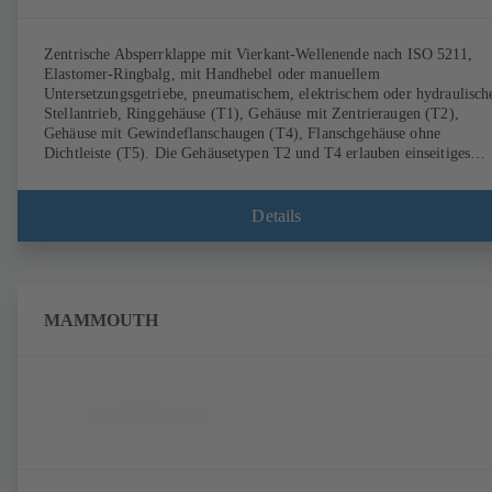
Zentrische Absperrklappe mit Vierkant-Wellenende nach ISO 5211,
Elastomer-Ringbalg, mit Handhebel oder manuellem
Untersetzungsgetriebe, pneumatischem, elektrischem oder hydraulisc
Stellantrieb, Ringgehäuse (T1), Gehäuse mit Zentrieraugen (T2),
Gehäuse mit Gewindeflanschaugen (T4), Flanschgehäuse ohne
Dichtleiste (T5). Die Gehäusetypen T2 und T4 erlauben einseitiges
Abflanschen und den Einbau als Endarmatur mit Gegenflansch.
Anschlüsse nach EN, ASME, JIS.
Details
MAMMOUTH