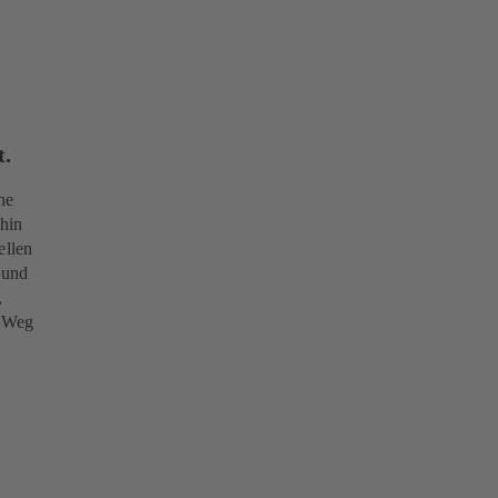
t.
he
hin
ellen
 und
,
n Weg