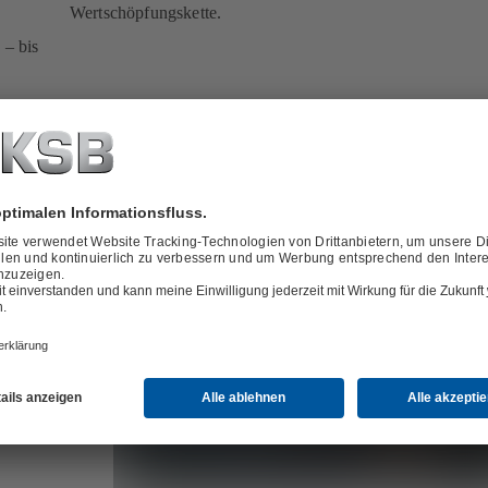
Wertschöpfungskette.
 – bis
Mehr erfahren