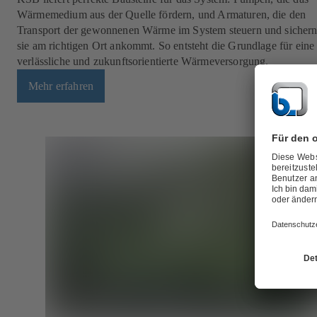
Wärmemedium aus der Quelle fördern, und Armaturen, die den
Transport der gewonnenen Wärme im System steuern und sichern
sie am richtigen Ort ankommt. So entsteht die Grundlage für eine
verlässliche und zukunftsorientierte Wärmeversorgung.
Mehr erfahren