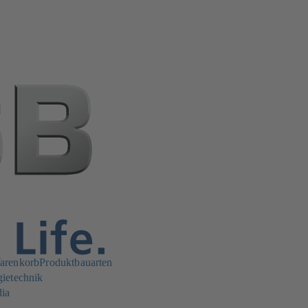
arenkorb
Produktbauarten
gietechnik
dia