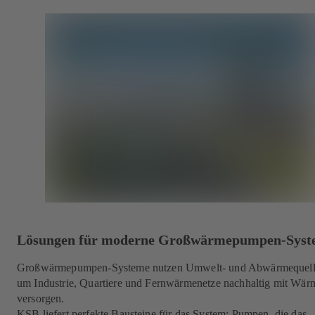
Lösungen für moderne Großwärmepumpen-Syst
Großwärmepumpen-Systeme nutzen Umwelt- und Abwärmequell
um Industrie, Quartiere und Fernwärmenetze nachhaltig mit Wär
versorgen.
KSB liefert perfekte Bausteine für das System: Pumpen, die das