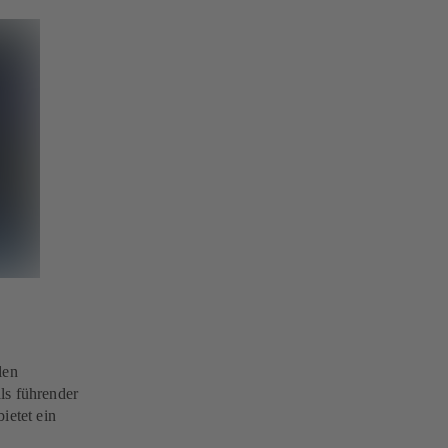
len
ls führender
ietet ein