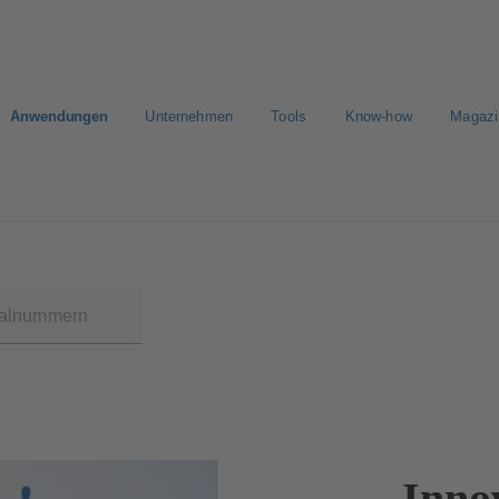
Anwendungen
Unternehmen
Tools
Know-how
Magazi
E-Paper Portal
Der schnellste Weg zu Ihrem Angebot
Der sc
Inno