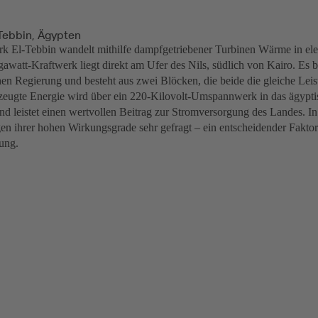
-Tebbin, Ägypten
k El-Tebbin wandelt mithilfe dampfgetriebener Turbinen Wärme in ele
watt-Kraftwerk liegt direkt am Ufer des Nils, südlich von Kairo. Es be
hen Regierung und besteht aus zwei Blöcken, die beide die gleiche Lei
zeugte Energie wird über ein 220-Kilovolt-Umspannwerk in das ägypt
und leistet einen wertvollen Beitrag zur Stromversorgung des Landes. 
 ihrer hohen Wirkungsgrade sehr gefragt – ein entscheidender Faktor 
ung.