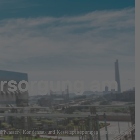
ersorgung am
Kühlwasser-, Kondensat- und Kesselspeisepumpen von KSB einen