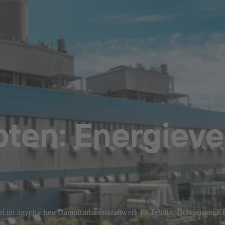
pten: Energiev
l im ägyptischen Dampfturbinenkraftwerk El-Tebbin. Dort leisten 
ns.