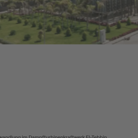
andlung im Dampfturbinenkraftwerk El-Tebbin