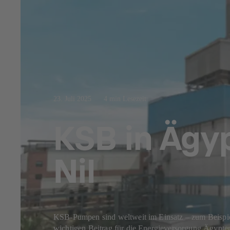
23. Juli 2025
4 min Lesezeit
KSB in Ägy
Nil
KSB-Pumpen sind weltweit im Einsatz – zum Beispie
wichtigen Beitrag für die Energieversorgung Ägypte