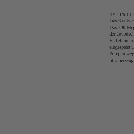
KSB für El
Das Kraftwer
Das 700-Mega
der ägyptisc
El-Tebbin er
eingespeist 
Pumpen wegen
Stromerzeug