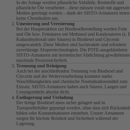
In der Anlage werden pflanzliche Abfallöle, Reststoffe und
pflanzliche Öle verarbeitet – diese müssen vorab mit aggressi
Medien gereinigt werden – dank der SISTO-Armaturen treten
keine Chemikalien aus.
Umesterung und Veresterung
Bei der Hauptreaktion zur Biodieselherstellung werden Fette
und Öle bzw. Fettsäuren mit Methanol und Katalysatoren (z. 
Kaliumhydroxid oder Säuren) in Biodiesel und Glycerin
umgewandelt. Diese Medien sind hochreaktiv und erfordern
zuverlässige Absperrtechnologien. Die PTFE-ausgekleideten
SISTO-Armaturen mit hermetischer Abdichtung gewährleiste
maximale Prozesssicherheit.
Trennung und Reinigung
Auch bei der anschließenden Trennung von Biodiesel und
Glycerin und der Weiterverarbeitung kommen starke
Waschflüssigkeiten und chemische Neutralisationsmittel zum
Einsatz. SISTO-Armaturen halten auch Säuren, Laugen und
Lösungsmitteln absolut dicht.
Endlagerung und Verladung
Der fertige Biodiesel muss sicher gelagert und in
Transportbehälter gepumpt werden, ohne dass sich Rückständ
bilden oder Kontaminationen entstehen. Unsere Armaturen
sorgen für höchste Reinheit und Sicherheit während der
Lagerung.