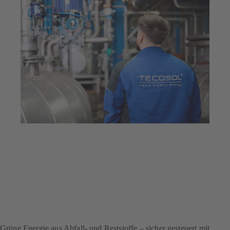
11. Feb. 2026
6 min Lesezeit
Innovative
Armaturentechnologie für
nachhaltige
Kraftstoffproduktion
Grüne Energie aus Abfall- und Reststoffe – sicher gesteuert mit