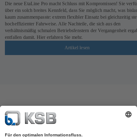
Die neue EtaLine Pro macht Schluss mit Kompromissen! Sie verfü
über ein solch breites Kennfeld, dass Sie möglich macht, was bisla
kaum zusammenpasste: extrem flexibler Einsatz bei gleichzeitig ste
hocheffizienter Fahrweise. Alle Nachteile, die sich aus den
verhältnismäßig schmalen Betriebsfenstern der Vergangenheit erga
entfallen damit. Hier erfahren Sie mehr.
Artikel lesen