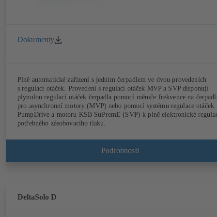
Dokumenty
Plně automatické zařízení s jedním čerpadlem ve dvou provedeních
s regulací otáček. Provedení s regulací otáček MVP a SVP disponují
plynulou regulací otáček čerpadla pomocí měniče frekvence na čerpadl
pro asynchronní motory (MVP) nebo pomocí systému regulace otáček
PumpDrive a motoru KSB SuPremE (SVP) k plně elektronické regula
potřebného zásobovacího tlaku.
Podrobnosti
DeltaSolo D