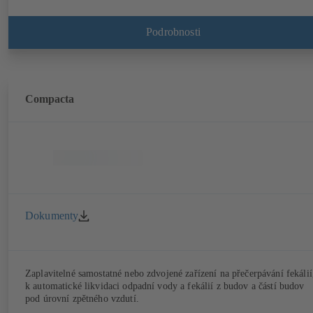
Podrobnosti
Compacta
Dokumenty
Zaplavitelné samostatné nebo zdvojené zařízení na přečerpávání fekálií
k automatické likvidaci odpadní vody a fekálií z budov a částí budov
pod úrovní zpětného vzdutí.