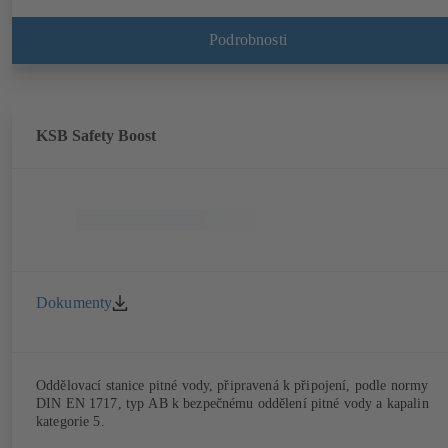
s automatickým přívodem pitné vody při prázdné nádrži, integrovanou
ochranou proti chodu nasucho, automatickým řízením čerpadla podle
potřeby a programovatelnou výměnou vody přívodní nádrže. Navíc
Podrobnosti
s analogovým měřením výšky hladiny v cisterně a integrovaným
alarmovým relé.
KSB Safety Boost
Dokumenty
Oddělovací stanice pitné vody, připravená k připojení, podle normy
DIN EN 1717, typ AB k bezpečnému oddělení pitné vody a kapalin
kategorie 5.