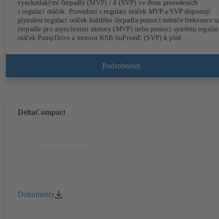
vysokotlakými čerpadly (MVP) / 4 (SVP) ve dvou provedeních
s regulací otáček. Provedení s regulací otáček MVP a SVP disponují
plynulou regulací otáček každého čerpadla pomocí měniče frekvence n
čerpadle pro asynchronní motory (MVP) nebo pomocí systému regulac
otáček PumpDrive a motoru KSB SuPremE (SVP) k plně
elektronickému řízení potřebného zásobovacího tlaku. Vybaveno
centrální pojistkovou skříní.
Podrobnosti
DeltaCompact
Dokumenty