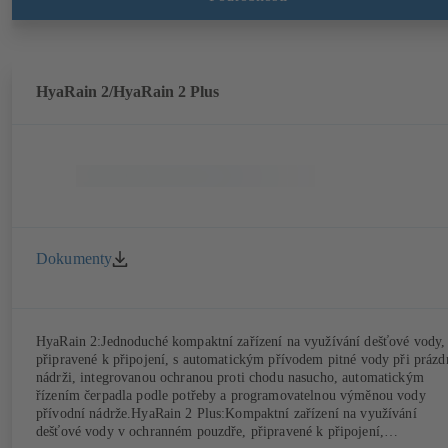
HyaRain 2/HyaRain 2 Plus
Dokumenty
HyaRain 2:Jednoduché kompaktní zařízení na využívání dešťové vody,
připravené k připojení, s automatickým přívodem pitné vody při prázd
nádrži, integrovanou ochranou proti chodu nasucho, automatickým
řízením čerpadla podle potřeby a programovatelnou výměnou vody
přívodní nádrže.HyaRain 2 Plus:Kompaktní zařízení na využívání
dešťové vody v ochranném pouzdře, připravené k připojení,