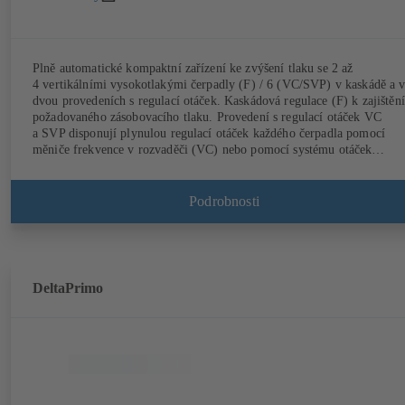
Plně automatické kompaktní zařízení ke zvýšení tlaku se 2 až
4 vertikálními vysokotlakými čerpadly (F) / 6 (VC/SVP) v kaskádě a 
dvou provedeních s regulací otáček. Kaskádová regulace (F) k zajištění
požadovaného zásobovacího tlaku. Provedení s regulací otáček VC
a SVP disponují plynulou regulací otáček každého čerpadla pomocí
měniče frekvence v rozvaděči (VC) nebo pomocí systému otáček
PumpDrive a motoru KSB SuPremE (SVP) k plně elektronické regula
potřebného zásobovacího tlaku. Automatizováno pomocí KSB
BoosterCommand Pro Plus
Podrobnosti
DeltaPrimo