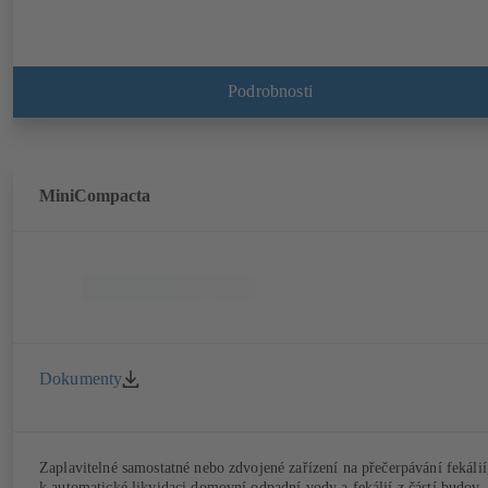
Podrobnosti
MiniCompacta
Dokumenty
Zaplavitelné samostatné nebo zdvojené zařízení na přečerpávání fekálií
k automatické likvidaci domovní odpadní vody a fekálií z částí budov