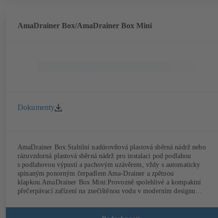
AmaDrainer Box/AmaDrainer Box Mini
Dokumenty
AmaDrainer Box:Stabilní nadúrovňová plastová sběrná nádrž nebo
rázuvzdorná plastová sběrná nádrž pro instalaci pod podlahou
s podlahovou výpustí a pachovým uzávěrem, vždy s automaticky
spínaným ponorným čerpadlem Ama-Drainer a zpětnou
klapkou.AmaDrainer Box Mini:Provozně spolehlivé a kompaktní
přečerpávací zařízení na znečištěnou vodu v moderním designu
s hygienickým filtrem z aktivního uhlí a připojením ke sprše ve
standardu, podle EN 12050-2.