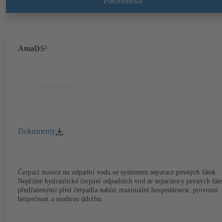
Podrobnosti
AmaDS³
Dokumenty
Čerpací stanice na odpadní vodu se systémem separace pevných látek.
Nepřímé hydraulické čerpání odpadních vod se separátory pevných lát
předřazenými před čerpadla nabízí maximální hospodárnost, provozní
bezpečnost a snadnou údržbu.