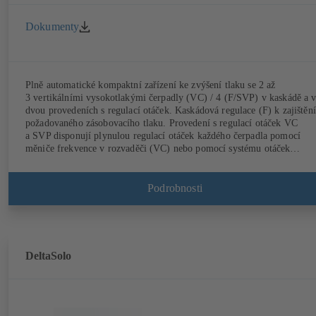
Dokumenty
Plně automatické kompaktní zařízení ke zvýšení tlaku se 2 až
3 vertikálními vysokotlakými čerpadly (VC) / 4 (F/SVP) v kaskádě a 
dvou provedeních s regulací otáček. Kaskádová regulace (F) k zajištění
požadovaného zásobovacího tlaku. Provedení s regulací otáček VC
a SVP disponují plynulou regulací otáček každého čerpadla pomocí
měniče frekvence v rozvaděči (VC) nebo pomocí systému otáček
PumpDrive a motoru KSB SuPremE (SVP) k plně elektronické regula
potřebného zásobovacího tlaku. Automatizováno pomocí KSB
BoosterCommand Pro.
Podrobnosti
DeltaSolo