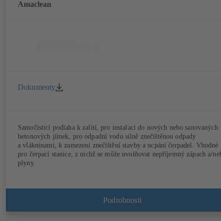
Amaclean
Dokumenty
Samočisticí podlaha k zalití, pro instalaci do nových nebo sanovaných
betonových jímek, pro odpadní vodu silně znečištěnou odpady
a vlákninami, k zamezení znečištění stavby a ucpání čerpadel. Vhodné
pro čerpací stanice, z nichž se může uvolňovat nepříjemný zápach a/ne
plyny.
Podrobnosti