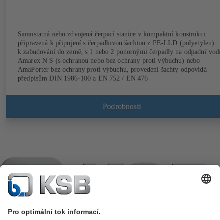
Samostatná nebo zdvojená čerpací stanice v kompaktní konstrukci
připravená k připojení s čerpadlovou šachtou z PE-LLD (polyetylen)
k zabudování do země, s 1 nebo 2 ponornými čerpadly na odpadní vod
Amarex N S (s ochranou nebo bez ochrany proti výbuchu) nebo
AmaPorter bez ochrany proti výbuchu, provedení šachty odpovídá
předpisům DIN 1986-100 a EN 752 / EN 476
Podrobnosti