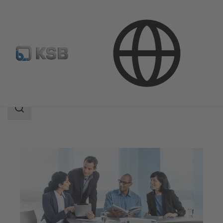
회사
채용 정보
검
색
범
위
검
색
범
위