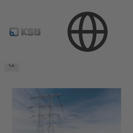
응용 분야
에너지 기술
검
색
범
위
검
색
범
위