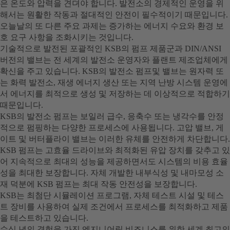
은 온도와 압력을 견뎌야 합니다. 발전소의 경제적인 운영을 위
해서는 원활한 작동과 절대적인 안전이 필수적이기 때문입니다.
오늘날의 또 다른 주요 과제는 증가하는 에너지 수요와 환경 보
호 요구 사항을 조화시키는 것입니다.
기술적으로 발전된 포괄적인 KSB의 펌프 제품군과 DIN/ANSI
버전의 밸브는 전 세계의 발전소 운영자와 플랜트 제조업체에게
확신을 주고 있습니다. KSB의 발전소 펌프및 밸브는 원자력 또
는 화력 발전소, 재생 에너지 생산 또는 지역 난방 시스템 운영에
서 에너지를 최적으로 생성 및 저장하는 데 이상적으로 적합하기
때문입니다.
KSB의 발전소 펌프는 보일러 급수, 응축수 또는 냉각수를 안정
적으로 펌핑하는 다양한 프로세스에 사용됩니다. 고압 밸브, 게
이트 및 버터플라이 밸브는 이러한 유체를 안전하게 차단합니다.
KSB 펌프는 고효율 드라이브와 최적화된 유압 장치를 갖추고 있
어 지속적으로 최대의 성능을 제공하면서도 시스템의 비용 효율
성을 최대한 보장합니다. 자체 개발한 내부식성 및 내마모성 소
재 덕분에 KSB 펌프는 최대 작동 안전성을 보장합니다.
KSB는 최첨단 시뮬레이션 프로그램, 자체 테스트 시설 및 테스
트 장비를 사용하여 실제 조건에서 프로세스를 최적화하고 제품
을 테스트하고 있습니다.
수십 년의 경험을 가진 엔지니어링 비즈니스를 위한 세계 최고의