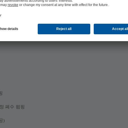
핑
정 폐수 펌핑
공)