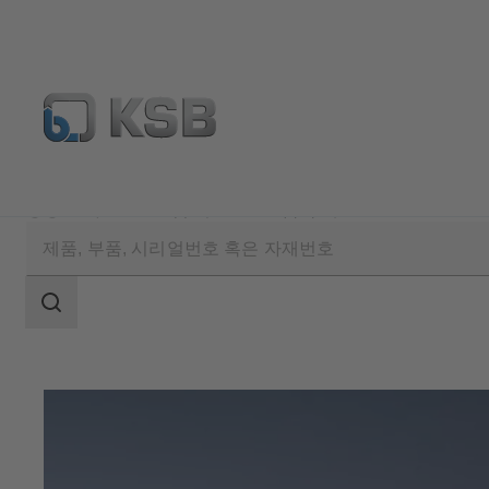
응용 분야
산업 기술
금속 제조
검
색
범
위
검
색
범
위