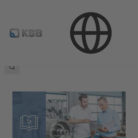
소프트웨어 및 노하우
노하우
검
색
범
위
검
색
범
위