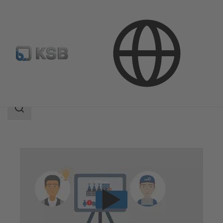
기술서비스
컨설팅 및 분석
기술 컨설팅
검
색
범
위
검
색
범
위