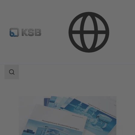
소프트웨어 및 노하우
노하우
KSB 노하우 브로슈어
검
색
범
위
검
색
범
위