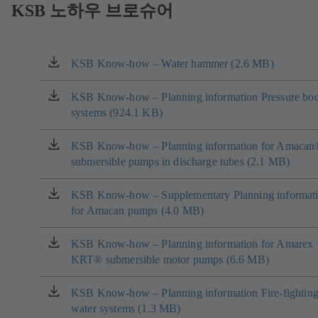
KSB 노하우 브로슈어
KSB Know-how – Water hammer (2.6 MB)
(새
탭
에
KSB Know-how – Planning information Pressure boo
(새
서
systems (924.1 KB)
탭
열
에
림)
서
KSB Know-how – Planning information for Amacan
(새
열
submersible pumps in discharge tubes (2.1 MB)
탭
림)
에
서
KSB Know-how – Supplementary Planning informat
(새
열
for Amacan pumps (4.0 MB)
탭
림)
에
서
KSB Know-how – Planning information for Amarex
(새
열
KRT® submersible motor pumps (6.6 MB)
탭
림)
에
서
KSB Know-how – Planning information Fire-fightin
(새
열
water systems (1.3 MB)
탭