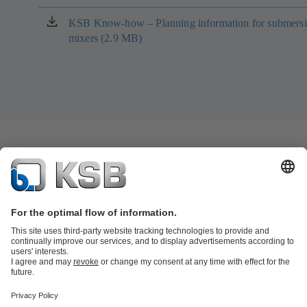
림)
에
서
KSB Know-how – Planning information for submersi
(새
열
mixers (2.9 MB)
탭
림)
에
서
열
림)