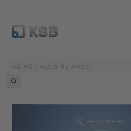
기술서비스
검
색
범
위
검
색
범
위