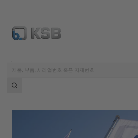
회사
검
색
범
위
검
색
범
위