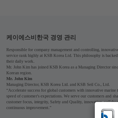
케이에스비한국 경영 관리
Responsible for company management and controlling, innovative
service rank highly at KSB Korea Ltd. This philosophy is backed 
their daily work.
Mr. John Kim has joined KSB Korea as a Managing Director since
Korean region.
Mr. John Kim
Managing Director, KSB Korea Ltd. and KSB Seil Co., Ltd.
“Accelerate success for global customers with innovative marine 
speed of customer's expectations. We serve our customers and sh
customer focus, integrity, Safety and Quality, innovation, collabo
continuous improvement.”