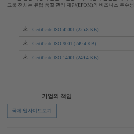
그룹 전체는 유럽 품질 관리 재단(EFQM)의 비즈니스 우수
Certificate ISO 45001 (225.8 KB)
(새
탭
에
Certificate ISO 9001 (249.4 KB)
(새
서
탭
열
에
Certificate ISO 14001 (249.4 KB)
(새
림)
서
탭
열
에
림)
서
열
림)
기업의 책임
국제 웹사이트보기