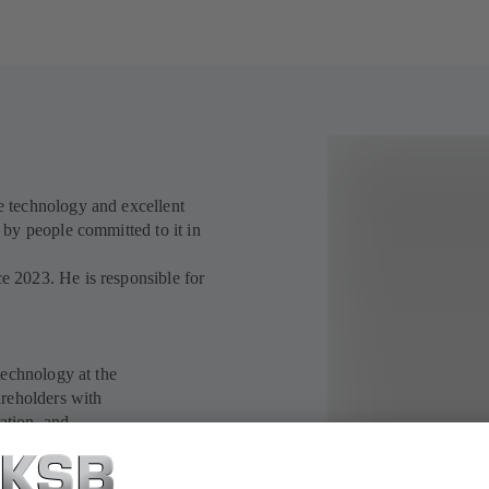
 technology and excellent
by people committed to it in
 2023. He is responsible for
technology at the
areholders with
ration, and