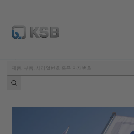
회사
검
색
범
위
검
색
범
위