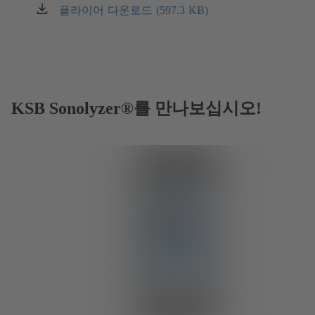
플라이어 다운로드 (597.3 KB)
(새
탭
에
서
열
림)
KSB Sonolyzer®를 만나보십시오!