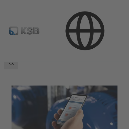
소프트웨어 및 노하우
분석 도구
Sonolyzer
검
색
범
위
검
색
범
위