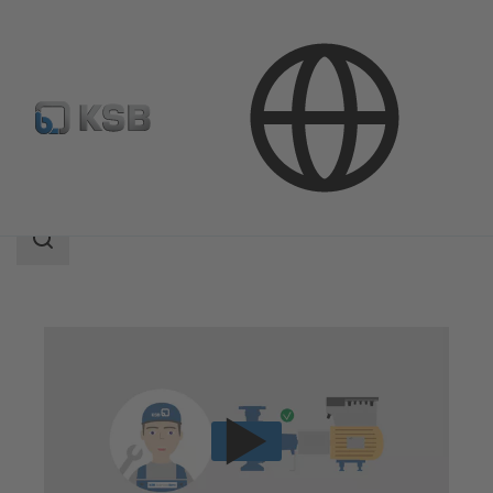
기술서비스
작동
점검 서비스
검
색
범
위
검
색
범
위