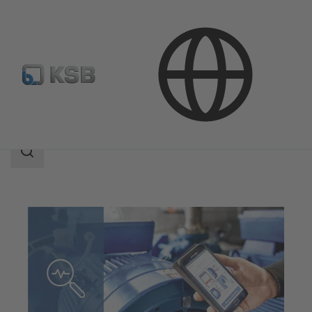
기술서비스
컨설팅 및 분석
검
색
범
위
검
색
범
위