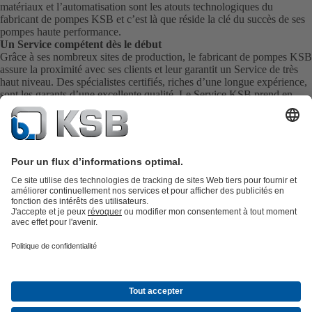
matériaux et l’automatisation sont les atouts technologiques du
fabricant de pompes KSB et c’est là que réside la clé du succès de ses
pompes haute performance.
Un Service compétent dès le début
Grâce à ses nombreux sites de production, le fabricant de pompes KSB
assure la proximité avec ses clients et leur garantit un Service de très
haut niveau. Des spécialistes certifiés, riches d’une longue expérience,
sont les garants d’une excellente qualité. Le Service KSB prend en
charge la mise en service, l’inspection, l’entretien et la maintenance de
vos pompes, de votre robinetterie et de l’ensemble de vos installations
directement sur site. KSB assure également la livraison rapide de
pièces de rechange pour vous fournir directement le meilleur Service
possible.
Catalogue produits
KSB SupremeServ : Pièces de rechange
Premium
service : service premium pour les pompes et les robinets
Panier
Outils
Eaux usées
Eau propre
Industrie
Bâtiment
Énergie
À propos de KSB
Évènements
Presse
Carrières
Médias sociaux