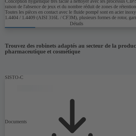
Conception hygiénique très facile à nettoyer avec les processus CIP/
raison de l'absence de jeux et du nombre réduit de zones de rétention
Toutes les pièces en contact avec le fluide pompé sont en acier inox
1.4404 / 1.4409 (AISI 316L / CF3M), plusieurs formes de rotor, garn
d'étanchéité d'arbre et raccords process disponibles. Groupe motop
Détails
avec engrenage et moteur normalisé. Les élastomères de la pompe so
conformes aux normes de la FDA et à la norme EN 1935/2004. Les
accessoires disponibles sont, entre autres, un chariot, un corps ou un
couvercle de corps réchauffé et une protection contre la surpression.
Trouvez des robinets adaptés au secteur de la produc
Version ATEX disponible.
pharmaceutique et cosmétique
SISTO-C
Documents