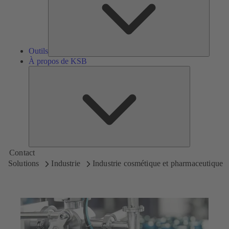
Outils
À propos de KSB
À
propos
de
KSB
Contact
Solutions
Industrie
Industrie cosmétique et pharmaceutique