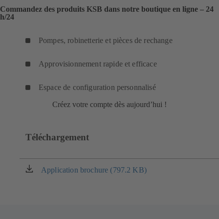
Commandez des produits KSB dans notre boutique en ligne – 24
h/24
Pompes, robinetterie et pièces de rechange
Approvisionnement rapide et efficace
Espace de configuration personnalisé
Créez votre compte dès aujourd’hui !
Téléchargement
Application brochure (797.2 KB)
(s'ouvre
dans
un
nouvel
onglet)