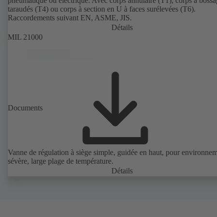
pneumatique ou électrique. Avec corps annulaire (T1), corps à bossa
taraudés (T4) ou corps à section en U à faces surélevées (T6).
Raccordements suivant EN, ASME, JIS.
Détails
MIL 21000
Documents
Vanne de régulation à siège simple, guidée en haut, pour environne
sévère, large plage de température.
Détails