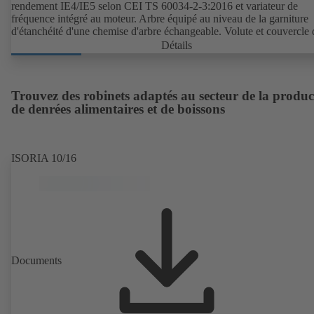
rendement IE4/IE5 selon CEI TS 60034-2-3:2016 et variateur de
fréquence intégré au moteur. Arbre équipé au niveau de la garniture
d'étanchéité d'une chemise d'arbre échangeable. Volute et couvercle 
corps avec bagues d'usure échangeables. Volute avec pieds de pomp
Détails
surmoulés en version B, C et S. Points de fixation selon la norme
CEI 60072, dimensions extérieures suivant DIN V 42673 (07-2011)
Version ATEX disponible. Bien en avance sur les exigences d'efficac
des directives ErP.
Trouvez des robinets adaptés au secteur de la produc
de denrées alimentaires et de boissons
ISORIA 10/16
Documents