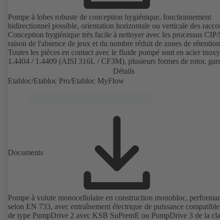
Pompe à lobes robuste de conception hygiénique, fonctionnement
bidirectionnel possible, orientation horizontale ou verticale des racco
Conception hygiénique très facile à nettoyer avec les processus CIP/
raison de l'absence de jeux et du nombre réduit de zones de rétention
Toutes les pièces en contact avec le fluide pompé sont en acier inox
1.4404 / 1.4409 (AISI 316L / CF3M), plusieurs formes de rotor, garn
d'étanchéité d'arbre et raccords process disponibles. Groupe motop
Détails
avec engrenage et moteur normalisé. Les élastomères de la pompe so
Etabloc/Etabloc Pro/Etabloc MyFlow
conformes aux normes de la FDA et à la norme EN 1935/2004. Les
accessoires disponibles sont, entre autres, un chariot, un corps ou un
couvercle de corps réchauffé et une protection contre la surpression.
Version ATEX disponible.
Documents
Pompe à volute monocellulaire en construction monobloc, performa
selon EN 733, avec entraînement électrique de puissance compatibl
de type PumpDrive 2 avec KSB SuPremE ou PumpDrive 3 de la cla