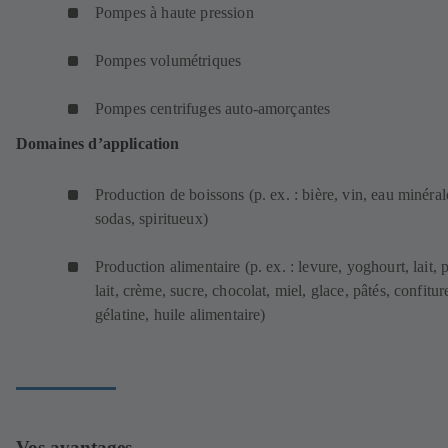
Pompes à haute pression
g
e
)
l
t
Pompes volumétriques
e
)
t
Pompes centrifuges auto-amorçantes
)
Domaines d’application
Production de boissons (p. ex. : bière, vin, eau minéral
sodas, spiritueux)
Production alimentaire (p. ex. : levure, yoghourt, lait, p
lait, crème, sucre, chocolat, miel, glace, pâtés, confitur
gélatine, huile alimentaire)
Vos avantages