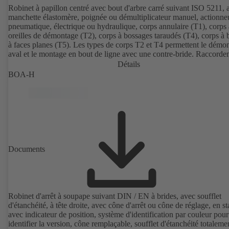
Robinet à papillon centré avec bout d'arbre carré suivant ISO 5211, 
manchette élastomère, poignée ou démultiplicateur manuel, actionne
pneumatique, électrique ou hydraulique, corps annulaire (T1), corps 
oreilles de démontage (T2), corps à bossages taraudés (T4), corps à 
à faces planes (T5). Les types de corps T2 et T4 permettent le démo
aval et le montage en bout de ligne avec une contre-bride. Raccorde
suivant EN, ASME, JIS.
Détails
BOA-H
Documents
Robinet d'arrêt à soupape suivant DIN / EN à brides, avec soufflet
d'étanchéité, à tête droite, avec cône d'arrêt ou cône de réglage, en s
avec indicateur de position, système d'identification par couleur pour
identifier la version, cône remplaçable, soufflet d'étanchéité totaleme