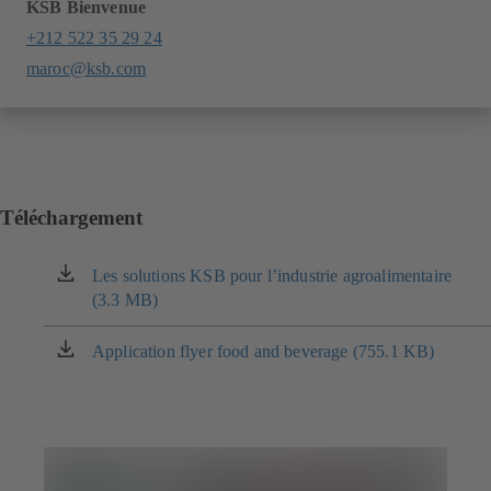
KSB Bienvenue
+212 522 35 29 24
maroc@ksb.com
Téléchargement
Les solutions KSB pour l’industrie agroalimentaire
(s'ouvre
(3.3 MB)
dans
un
nouvel
Application flyer food and beverage (755.1 KB)
(s'ouvre
onglet)
dans
un
nouvel
onglet)