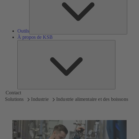
Outils
À propos de KSB
À
propos
de
KSB
Contact
Solutions
Industrie
Industrie alimentaire et des boissons