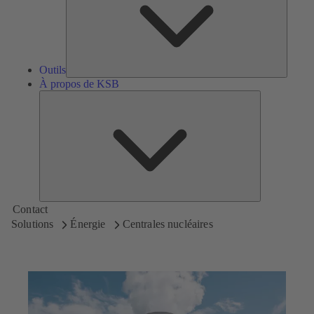
Outils
À propos de KSB
À
propos
de
KSB
Contact
Solutions
Énergie
Centrales nucléaires