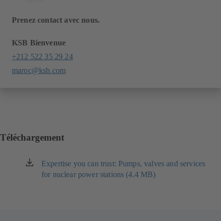
Prenez contact avec nous.
KSB Bienvenue
+212 522 35 29 24
maroc@ksb.com
Téléchargement
Expertise you can trust: Pumps, valves and services
(s'ouvre
for nuclear power stations (4.4 MB)
dans
un
nouvel
onglet)