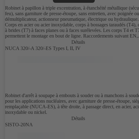
Robinet à papillon à triple excentration, à étanchéité métallique (sécu
feu), sans garniture de presse-étoupe, sans entretien, avec poignée o
démultiplicateur, actionneur pneumatique, électrique ou hydraulique.
Corps en acier ou acier inoxydable, corps à bossages taraudés (T4), 
à brides (T7) à faces planes ou à faces surélevées. Les corps T4 et T
permettent le montage en bout de ligne. Raccordements suivant EN,
ASME ou JIS (autres raccordements sur demande). Répondant aux
Détails
exigences des normes sur les émissions fugitives suivant EN ISO 1
NUCA 320/-A 320/-ES Types I, II, IV
(testé et certifié). Certification suivant TA Luft. Essai et certification
sécurité feu suivant BS 6775-2. Version ATEX suivant directive
2014/34/UE. Suivant NACE MR0175 / ISO 15156 et MR 0103.
Robinet d'arrêt à soupape à embouts à souder ou à manchons à soud
pour les applications nucléaires, avec garniture de presse-étoupe, siè
remplaçable (NUCA-ES), à tête droite, à passage direct, en acier, aci
inoxydable ou nickel.
Détails
SISTO-20NA