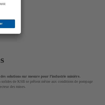
s
des solutions sur mesure pour l’industrie minière.
 solides de KSB se prêtent même aux conditions de pompage
secteur des mines.