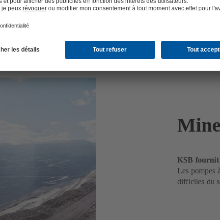
Mine
KSB fournit 
Les pompes à
difficiles du 