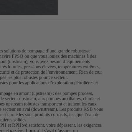
des solutions de pompage d’une grande robustesse
 navire FPSO ou que vous louiez des machines à des
amont (upstream), vous avez besoin d’équipements
 très lourdes, pressions élevées, températures extrêmes,
écurité et de protection de l’environnement. Rien de tout
es les plus robustes pour ce secteur.
s pour les applications d’exploration pétrolières et
mpage en amont (upstream) : des pompes process,
le secteur upstream, aux pompes auxiliaires, chimie et
s upstream robustes transportent et traitent les eaux
 le secteur en aval (downstream). Les produits KSB vous
e sécurité les sous-produits corrosifs, tels que l’eau de
atières solides.
 et RPHb/d satisfont, voire dépassent, les exigences
re et gazière. Lorsqu’il s’agit d’assurer un