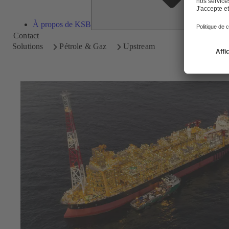
À propos de KSB
Contact
Solutions
Pétrole & Gaz
Upstream