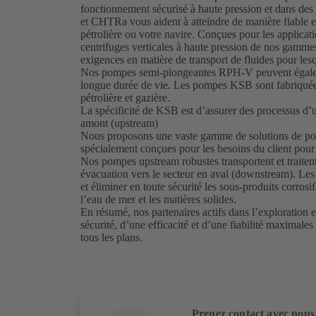
fonctionnement sécurisé à haute pression et dans d
et CHTRa vous aident à atteindre de manière fiable et 
pétrolière ou votre navire. Conçues pour les applica
centrifuges verticales à haute pression de nos ga
exigences en matière de transport de fluides pour les
Nos pompes semi-plongeantes RPH-V peuvent également 
longue durée de vie. Les pompes KSB sont fabriquées 
pétrolière et gazière.
La spécificité de KSB est d’assurer des processus d’u
amont (upstream)
Nous proposons une vaste gamme de solutions de po
spécialement conçues pour les besoins du client pour l
Nos pompes upstream robustes transportent et traitent
évacuation vers le secteur en aval (downstream). Les
et éliminer en toute sécurité les sous-produits corrosifs
l’eau de mer et les matières solides.
En résumé, nos partenaires actifs dans l’exploration 
sécurité, d’une efficacité et d’une fiabilité maximale
tous les plans.
Prenez contact avec nous