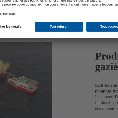
Produ
gazi
KSB fournit 
pompage flex
Le secteur d’
l’industrie pé
démontrent le