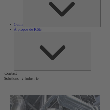
Outils
À propos de KSB
À
propos
de
KSB
Contact
Solutions
Industrie