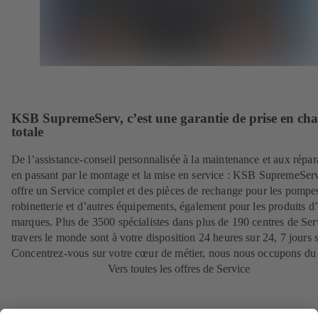
KSB SupremeServ, c’est une garantie de prise en ch
totale
De l’assistance-conseil personnalisée à la maintenance et aux répar
en passant par le montage et la mise en service : KSB SupremeSer
offre un Service complet et des pièces de rechange pour les pompes
robinetterie et d’autres équipements, également pour les produits d’
marques. Plus de 3500 spécialistes dans plus de 190 centres de Ser
travers le monde sont à votre disposition 24 heures sur 24, 7 jours s
Concentrez-vous sur votre cœur de métier, nous nous occupons du 
Vers toutes les offres de Service