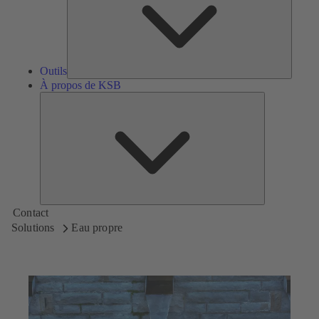
Outils
À propos de KSB
À
propos
de
KSB
Contact
Solutions
Eau propre